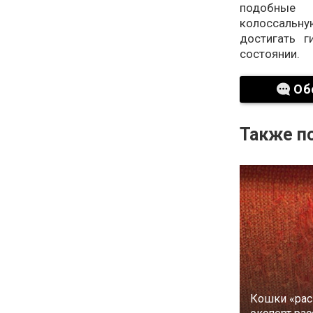
подобные 
колоссальну
достигать 
состоянии.
Об
Также по
Кошки «рас