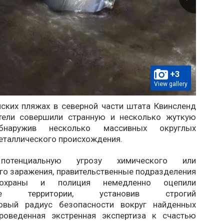
+3
View gallery
йских пляжах в северной части штата Квинсленд
тели совершили странную и несколько жуткую
обнаружив несколько массивных округлых
еталлического происхождения.
потенциальную угрозу химического или
го заражения, правительственные подразделения
охраны и полиция немедленно оцепили
щие территории, установив строгий
ровый радиус безопасности вокруг найденных
роведенная экстренная экспертиза к счастью