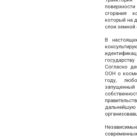
поверхности
сгорания к
который на 
слои земной
В настояще
консультир
идентифика
государств
Согласно д
ООН о косми
году, любо
запущенный 
собственнос
правитель
дальнейшую
организовавш
Независим
современны