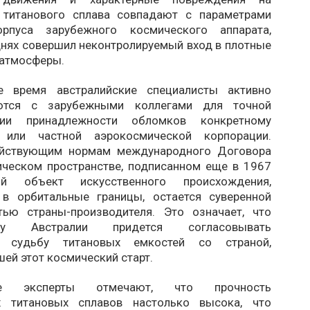
 титанового сплава совпадают с параметрами
орпуса зарубежного космического аппарата,
днях совершил неконтролируемый вход в плотные
 атмосферы.
е время австралийские специалисты активно
уются с зарубежными коллегами для точной
ции принадлежности обломков конкретному
у или частной аэрокосмической корпорации.
ействующим нормам международного Договора
ческом пространстве, подписанном еще в 1967
й объект искусственного происхождения,
в орбитальные границы, остается суверенной
тью страны-производителя. Это означает, что
ству Австралии придется согласовывать
 судьбу титановых емкостей со страной,
ей этот космический старт.
ые эксперты отмечают, что прочность
х титановых сплавов настолько высока, что