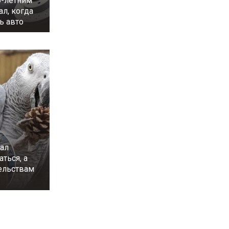
6-летним
л, когда
ь авто
чал
аться, а
тельствам