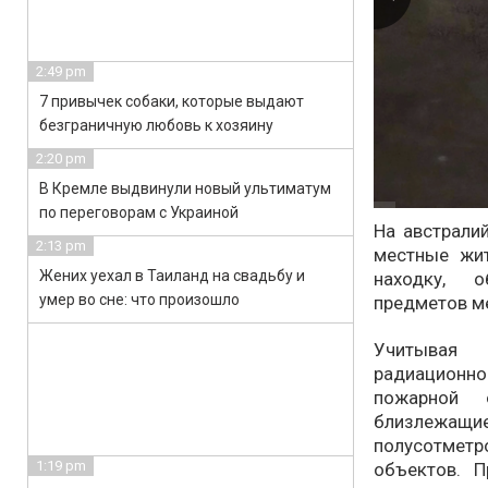
2:49 pm
7 привычек собаки, которые выдают
безграничную любовь к хозяину
2:20 pm
В Кремле выдвинули новый ультиматум
по переговорам с Украиной
На австрали
2:13 pm
местные жи
Жених уехал в Таиланд на свадьбу и
находку, 
умер во сне: что произошло
предметов м
Учитывая 
радиационно
пожарной 
близлежа
полусотмет
1:19 pm
объектов. П