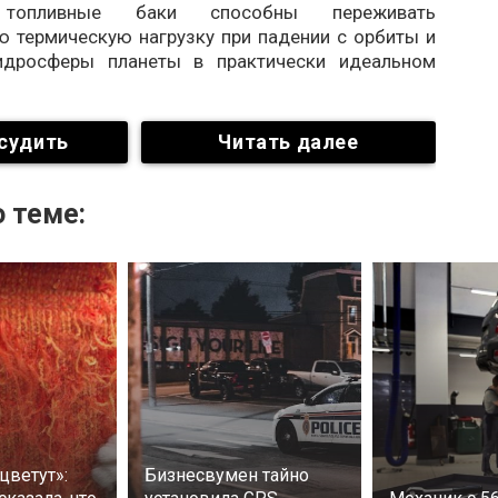
топливные баки способны переживать
ю термическую нагрузку при падении с орбиты и
гидросферы планеты в практически идеальном
судить
Читать далее
 теме:
цветут»:
Бизнесвумен тайно