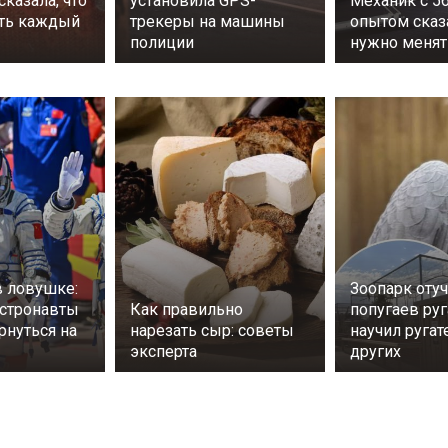
сказала, что
установила GPS-
Механик с 5
ть каждый
трекеры на машины
опытом сказа
полиции
нужно менят
в ловушке:
Зоопарк оту
астронавты
Как правильно
попугаев руг
рнуться на
нарезать сыр: советы
научил руга
эксперта
других