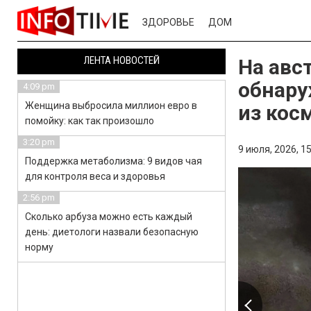
ЗДОРОВЬЕ
ДОМ
ЛЕНТА НОВОСТЕЙ
На авс
обнару
4:09 pm
Женщина выбросила миллион евро в
из кос
помойку: как так произошло
3:20 pm
9 июля, 2026,
15
Поддержка метаболизма: 9 видов чая
для контроля веса и здоровья
2:56 pm
Сколько арбуза можно есть каждый
день: диетологи назвали безопасную
норму