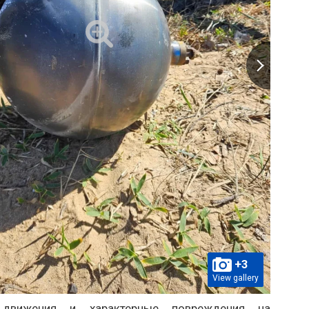
+3
View gallery
 движения и характерные повреждения на