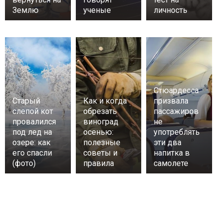
Землю
ученые
личность
Стюардесса
Старый
Как и когда
призвала
слепой кот
обрезать
пассажиров
провалился
виноград
не
под лед на
осенью:
употреблять
озере: как
полезные
эти два
его спасли
советы и
напитка в
(фото)
правила
самолете