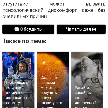
отсутствие может вызвать
психологический дискомфорт даже без
очевидных причин.
Обсудить
Читать далее
Также по теме:
Солнечная
Оказались в
система
ловушке:
может
Узнайте,
китайские
получить
какой вы
астронавты
новую
кот:
не могут
планету: что
интересный
вернуться на
говорят
тест на