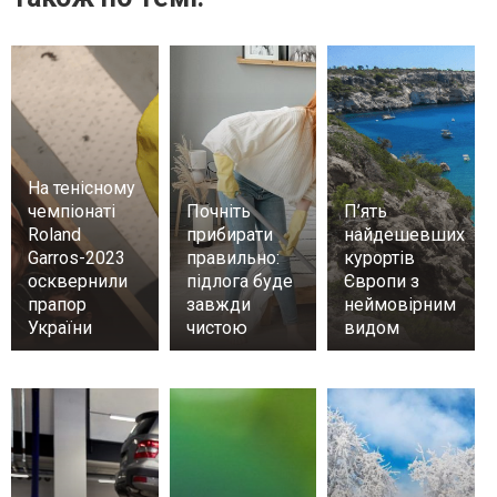
На тенісному
чемпіонаті
Почніть
П’ять
Roland
прибирати
найдешевших
Garros-2023
правильно:
курортів
осквернили
підлога буде
Європи з
прапор
завжди
неймовірним
України
чистою
видом