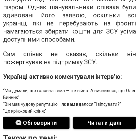
піаром. Однак шанувальники співака були
здивовані його заявою, оскільки всі
українці, які не перебувають на фронті
намагаються збирати кошти для ЗСУ усіма
доступними способами.
Сам співак не сказав, скільки він
пожертвував на підтримку ЗСУ.
Українці активно коментували інтерв’ю:
“Ми думали, що головна тема — це війна. А виявилося, що Олег
Винник”.
“Він мав чудову репутацію… як вам вдалося її зіпсувати?”
“Це крінжовий крінж”
Обговорити
Читати далі
Також по темі: