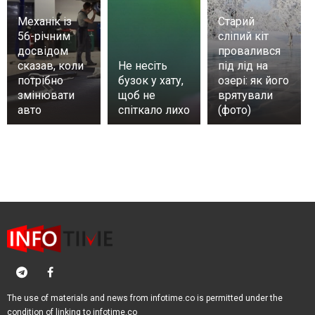
Механік із
Старий
56-річним
сліпий кіт
досвідом
провалився
сказав, коли
Не несіть
під лід на
потрібно
бузок у хату,
озері: як його
змінювати
щоб не
врятували
авто
спіткало лихо
(фото)
The use of materials and news from infotime.co is permitted under the
condition of linking to infotime.co