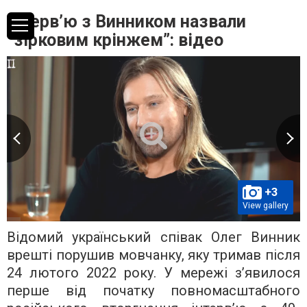
Інтерв’ю з Винником назвали
“зірковим крінжем”: відео
+3
View gallery
Відомий український співак Олег Винник
врешті порушив мовчанку, яку тримав після
24 лютого 2022 року. У мережі з’явилося
перше від початку повномасштабного