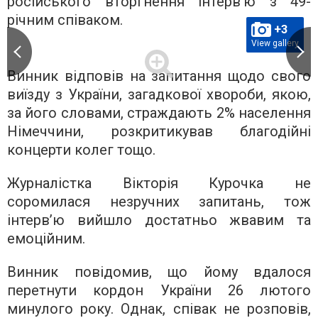
російського вторгнення інтерв’ю з 49-
річним співаком.
+3
View gallery
Винник відповів на запитання щодо свого
виїзду з України, загадкової хвороби, якою,
за його словами, страждають 2% населення
Німеччини, розкритикував благодійні
концерти колег тощо.
Журналістка Вікторія Курочка не
соромилася незручних запитань, тож
інтерв’ю вийшло достатньо жвавим та
емоційним.
Винник повідомив, що йому вдалося
перетнути кордон України 26 лютого
минулого року. Однак, співак не розповів,