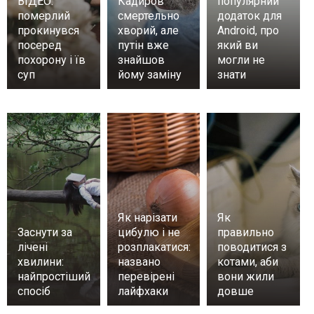
ВІДЕО:
Кадиров
популярний
померлий
смертельно
додаток для
прокинувся
хворий, але
Android, про
посеред
путін вже
який ви
похорону і їв
знайшов
могли не
суп
йому заміну
знати
Як нарізати
Як
Заснути за
цибулю і не
правильно
лічені
розплакатися:
поводитися з
хвилини:
названо
котами, аби
найпростіший
перевірені
вони жили
спосіб
лайфхаки
довше