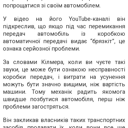
попрощатися зі своїм автомобілем.
У відео на його YouTube-каналі він
підкреслив, що якщо під час перемикання
передач автомобіль із коробкою
автоматичної передачі видає “брязкіт”, це
ознака серйозної проблеми.
За словами Кілмера, коли ви чуєте такі
звуки, це може бути ознакою несправності
коробки передач, і витрати на усунення
можуть бути значно вищими, ніж вартість
машини. Тому механік радить якомога
швидше позбутися автомобіля, перш ніж
проблеми загостряться.
Він закликав власників таких транспортних
засобів продавати їх, коли вони все ще