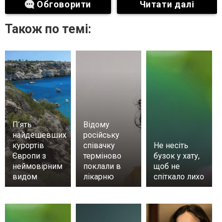
Обговорити
Читати далі
Також по темі:
П’ять
Відому
найдешевших
російську
курортів
співачку
Не несіть
Європи з
терміново
бузок у хату,
неймовірним
поклали в
щоб не
видом
лікарню
спіткало лихо