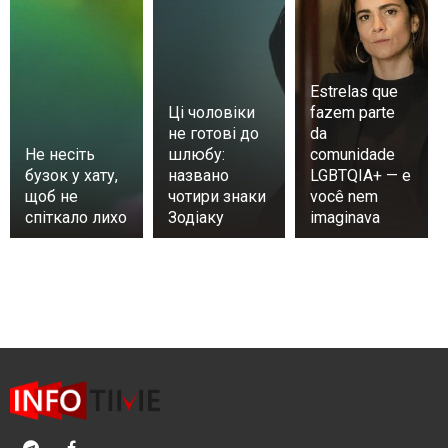
Estrelas que
Ці чоловіки
fazem parte
не готові до
da
Не несіть
шлюбу:
comunidade
бузок у хату,
названо
LGBTQIA+ — e
щоб не
чотири знаки
você nem
спіткало лихо
Зодіаку
imaginava