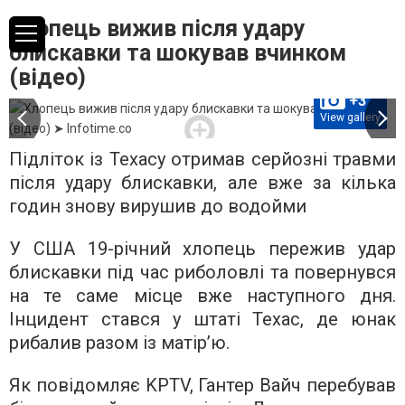
Хлопець вижив після удару
блискавки та шокував вчинком
(відео)
+3
View gallery
Підліток із Техасу отримав серйозні травми
після удару блискавки, але вже за кілька
годин знову вирушив до водойми
У США 19-річний хлопець пережив удар
блискавки під час риболовлі та повернувся
на те саме місце вже наступного дня.
Інцидент стався у штаті Техас, де юнак
рибалив разом із матір’ю.
Як повідомляє KPTV, Гантер Вайч перебував