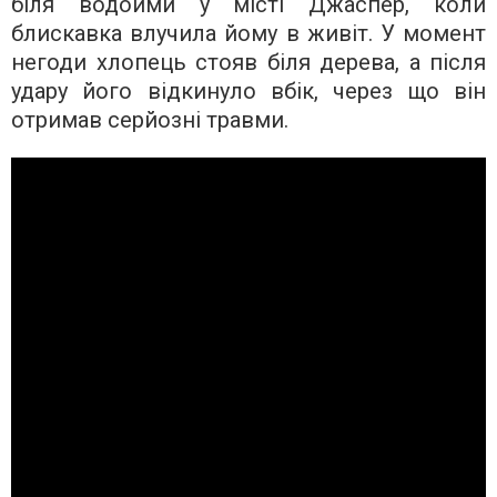
біля водойми у місті Джаспер, коли
блискавка влучила йому в живіт. У момент
негоди хлопець стояв біля дерева, а після
удару його відкинуло вбік, через що він
отримав серйозні травми.