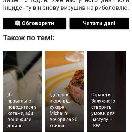
лише 10 годин. Уже наступного дня після
інциденту він знову вирушив на риболовлю.
Обговорити
Читати далі
Також по темі:
Як
Ідеальне
Стратегія
правильно
пюре від
Залужного
поводитися з
кухаря
створить
котами, аби
Michelin:
умови для
вони жили
вечеря за 20
наступу –
довше
хвилин
ISW