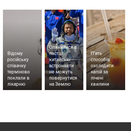
Опинилися в
Відому
пастці:
П’ять
російську
китайські
способів
співачку
астронавти
охолодити
терміново
не можуть
напій за
поклали в
повернутися
лічені
лікарню
на Землю
хвилини