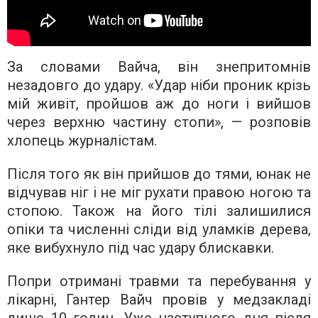
За словами Вайча, він знепритомнів
незадовго до удару. «Удар ніби проник крізь
мій живіт, пройшов аж до ноги і вийшов
через верхню частину стопи», — розповів
хлопець журналістам.
Після того як він прийшов до тями, юнак не
відчував ніг і не міг рухати правою ногою та
стопою. Також на його тілі залишилися
опіки та численні сліди від уламків дерева,
яке вибухнуло під час удару блискавки.
Попри отримані травми та перебування у
лікарні, Гантер Вайч провів у медзакладі