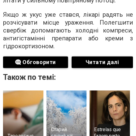
літати у сильному повітряному потоці.
Якщо ж укус уже стався, лікарі радять не
розчісувати місце ураження. Полегшити
свербіж допомагають холодні компреси,
антигістамінні препарати або креми з
гідрокортизоном.
Обговорити
Читати далі
Також по темі:
Старий
Estrelas que
Тарологиня
сліпий кіт
fazem parte