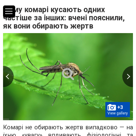
Чому комарі кусають одних
частіше за інших: вчені пояснили,
як вони обирають жертв
+3
View gallery
Комарі не обирають жертв випадково — на
їхню «увагу» впливають фізіологічні та