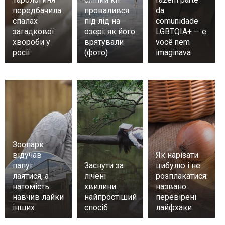
передбачила
провалився
da
спалах
під лід на
comunidade
загадкової
озері: як його
LGBTQIA+ — e
хвороби у
врятували
você nem
росії
(фото)
imaginava
Зоопарк
відучав
Як нарізати
папуг
Заснути за
цибулю і не
лаятися, а
лічені
розплакатися:
натомість
хвилини:
названо
навчив лайки
найпростіший
перевірені
інших
спосіб
лайфхаки