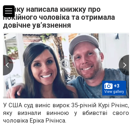
Жінку написала книжку про
покійного чоловіка та отримала
довічне ув’язнення
+3
View gallery
У США суд виніс вирок 35-річній Курі Річінс,
яку визнали винною у вбивстві свого
чоловіка Еріка Річінса.