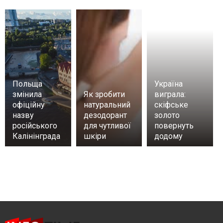
Польща
Україна
змінила
Як зробити
виграла:
офіційну
натуральний
скіфське
назву
дезодорант
золото
російського
для чутливої
повернуть
Калінінграда
шкіри
додому