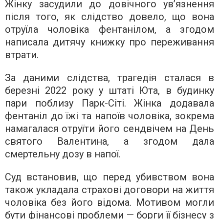
Жінку засудили до довічного ув’язнення
після того, як слідство довело, що вона
отруїла чоловіка фентанілом, а згодом
написала дитячу книжку про переживання
втрати.
За даними слідства, трагедія сталася в
березні 2022 року у штаті Юта, в будинку
пари поблизу Парк-Сіті. Жінка додавала
фентаніл до їжі та напоїв чоловіка, зокрема
намагалася отруїти його сендвічем на День
святого Валентина, а згодом дала
смертельну дозу в напої.
Суд встановив, що перед убивством вона
також укладала страхові договори на життя
чоловіка без його відома. Мотивом могли
бути фінансові проблеми — борги її бізнесу з