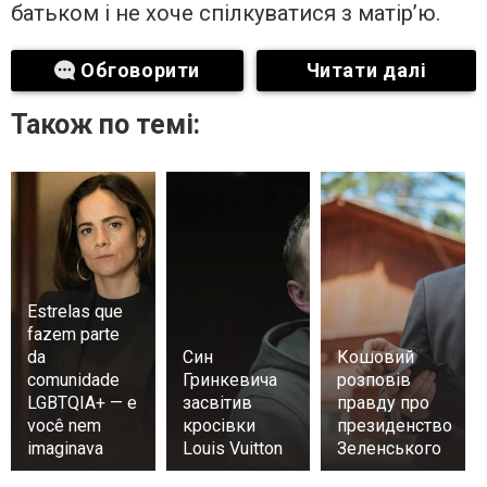
батьком і не хоче спілкуватися з матір’ю.
Обговорити
Читати далі
Також по темі:
Estrelas que
fazem parte
da
Син
Кошовий
comunidade
Гринкевича
розповів
LGBTQIA+ — e
засвітив
правду про
você nem
кросівки
президенство
imaginava
Louis Vuitton
Зеленського