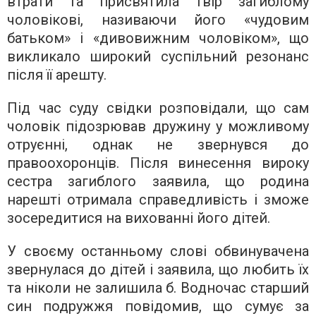
втрати та присвятила твір загиблому
чоловікові, називаючи його «чудовим
батьком» і «дивовижним чоловіком», що
викликало широкий суспільний резонанс
після її арешту.
Під час суду свідки розповідали, що сам
чоловік підозрював дружину у можливому
отруєнні, однак не звернувся до
правоохоронців. Після винесення вироку
сестра загиблого заявила, що родина
нарешті отримала справедливість і зможе
зосередитися на вихованні його дітей.
У своєму останньому слові обвинувачена
звернулася до дітей і заявила, що любить їх
та ніколи не залишила б. Водночас старший
син подружжя повідомив, що сумує за