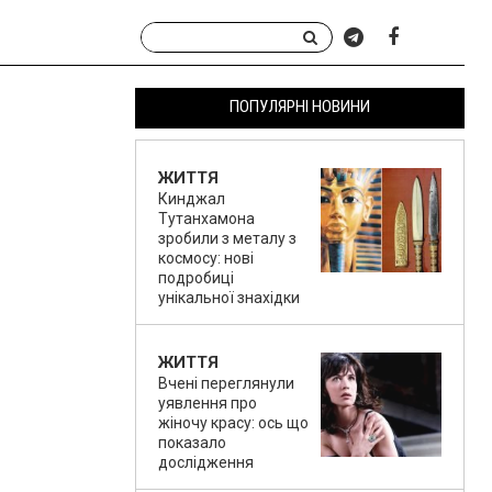
ПОПУЛЯРНІ НОВИНИ
ЖИТТЯ
Кинджал
Тутанхамона
зробили з металу з
космосу: нові
подробиці
унікальної знахідки
ЖИТТЯ
Вчені переглянули
уявлення про
жіночу красу: ось що
показало
дослідження