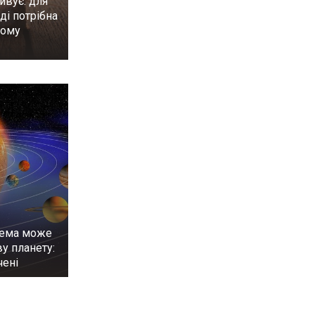
ивує: для
ді потрібна
ному
тема може
у планету:
чені