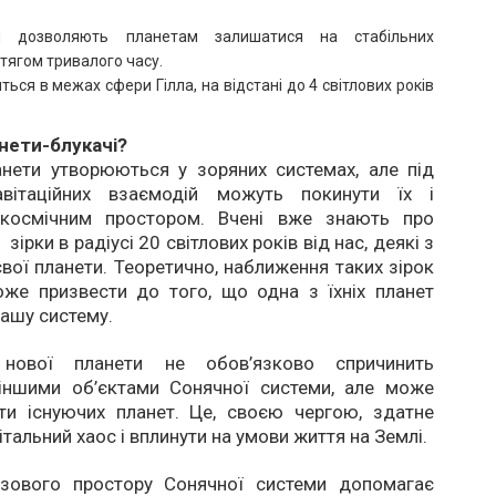
ки дозволяють планетам залишатися на стабільних
тягом тривалого часу.
ться в межах сфери Гілла, на відстані до 4 світлових років
нети-блукачі?
анети утворюються у зоряних системах, але під
авітаційних взаємодій можуть покинути їх і
 космічним простором. Вчені вже знають про
 зірки в радіусі 20 світлових років від нас, деякі з
вої планети. Теоретично, наближення таких зірок
же призвести до того, що одна з їхніх планет
нашу систему.
 нової планети не обов’язково спричинить
 іншими об’єктами Сонячної системи, але може
іти існуючих планет. Це, своєю чергою, здатне
тальний хаос і вплинути на умови життя на Землі.
зового простору Сонячної системи допомагає