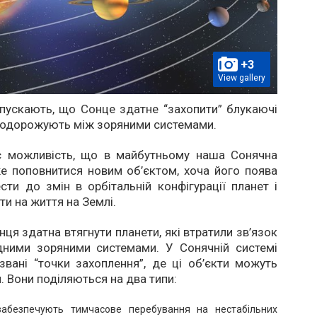
+3
View gallery
пускають, що Сонце здатне “захопити” блукаючі
 подорожують між зоряними системами.
є можливість, що в майбутньому наша Сонячна
е поповнитися новим об’єктом, хоча його поява
ти до змін в орбітальній конфігурації планет і
ти на життя на Землі.
нця здатна втягнути планети, які втратили зв’язок
ідними зоряними системами. У Сонячній системі
звані “точки захоплення”, де ці об’єкти можуть
. Вони поділяються на два типи:
забезпечують тимчасове перебування на нестабільних