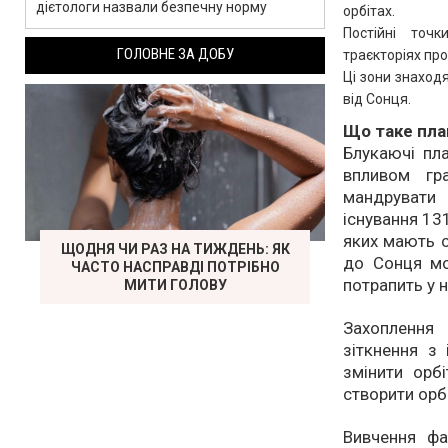
дієтологи назвали безпечну норму
орбітах.
Постійні точ
ГОЛОВНЕ ЗА ДОБУ
траєкторіях про
Ці зони знаходя
від Сонця.
Що таке пла
Блукаючі пл
впливом гр
мандрувати
існування 131
яких мають с
ЩОДНЯ ЧИ РАЗ НА ТИЖДЕНЬ: ЯК
до Сонця мо
ЧАСТО НАСПРАВДІ ПОТРІБНО
потрапить у 
МИТИ ГОЛОВУ
Захоплення
зіткнення з
змінити орб
створити орбі
Вивчення фа