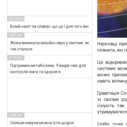
12:14 pm
Білий наліт на сливах: що це і для чого він
4:07 pm
Жінка викинула мільйон євро у смітник: як
Науковці при
так сталося
планети, які
3:17 pm
Це відкрива
Підтримка метаболізму: 9 видів чаю для
система мож
контролю ваги та здоров’я
може призвес
навіть вплину
Гравітація Со
зі своїми р
існують так 
утримуватися
2:55 pm
Скільки кавуна можна їсти щодня:
Слабкі точки 