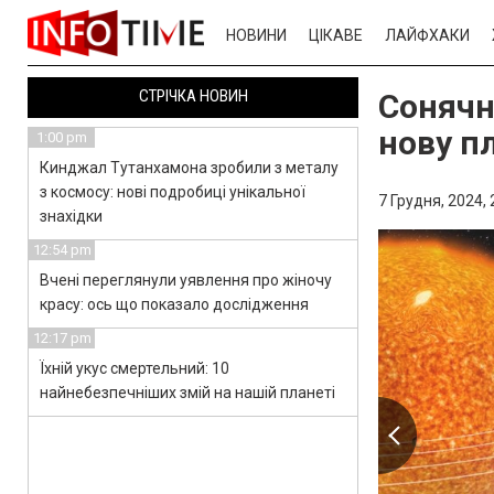
НОВИНИ
ЦІКАВЕ
ЛАЙФХАКИ
СТРІЧКА НОВИН
Сонячн
нову п
1:00 pm
Кинджал Тутанхамона зробили з металу
з космосу: нові подробиці унікальної
7 Грудня, 2024,
знахідки
12:54 pm
Вчені переглянули уявлення про жіночу
красу: ось що показало дослідження
12:17 pm
Їхній укус смертельний: 10
найнебезпечніших змій на нашій планеті