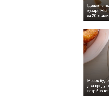
Ідеальне п
кухаря Mich
за 20 хвил
Мозок буде
два продукт
потрібно їс