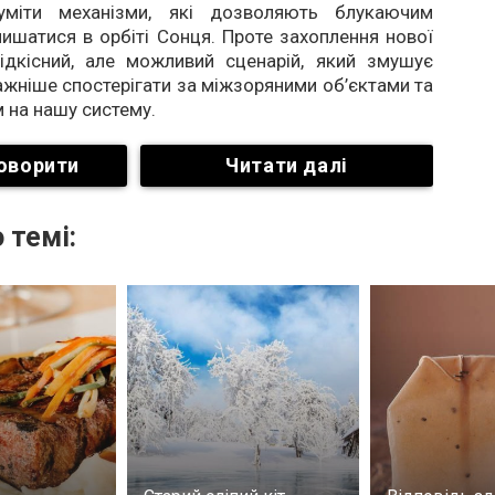
уміти механізми, які дозволяють блукаючим
ишатися в орбіті Сонця. Проте захоплення нової
ідкісний, але можливий сценарій, який змушує
ажніше спостерігати за міжзоряними об’єктами та
м на нашу систему.
оворити
Читати далі
 темі: