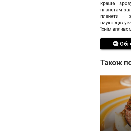
краще зроз
планетам зал
планети — р
науковців ув
їхнім впливо
Обг
Також по