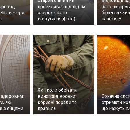
Старий сліпий кіт
Відповідь зд
юре від
провалився під лід на
чого насправ
elin: вечеря
озері: як його
бірка на чай
ин
врятували (фото)
пакетику
Як і коли обрізати
 здоровим:
виноград восени:
Сонячна сис
и, які
корисні поради та
отримати нов
ти з яйцями
правила
що кажуть в