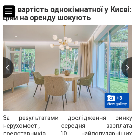
Яка вартість однокімнатної у Києві:
ціни на оренду шокують
+3
View gallery
За результатами дослідження ринку
нерухомості, середня зарплата
представників 10 найпопулярніших