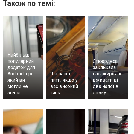
Також по темі:
Найбільш
популярний
Стюардеса
додаток для
закликала
Android, про
Які напої
пасажирів не
який ви
пити, якщо у
вживати ці
могли не
вас високий
два напої в
знати
тиск
літаку