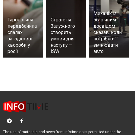
Механік із
Тарологиня
Стратегія
56-річним
передбачила
Залужного
досвідом
спалах
створить
сказав, коли
загадкової
умови для
потрібно
хвороби у
наступу –
змінювати
росії
ISW
авто
The use of materials and news from infotime.co is permitted under the