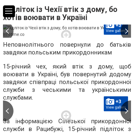
Підліток із Чехії втік з дому, бо
хотів воювати в Україні
+3
View gallery
Неповнолітнього повернули до батьків
завдяки польським прикордонникам
15-річний чех, який втік з дому, щоб
воювати в Україні, був повернутий додому
завдяки співпраці польської прикордонної
служби з чеськими та українськими
службами.
+3
View gallery
За інформацією Сілезької прикордонної
служби в Рацибужі, 15-річний підліток з