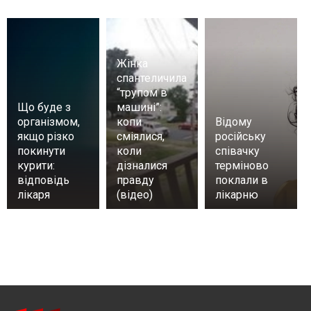
Жінка
спантеличила
“трупом в
Що буде з
машині”:
організмом,
копи
Відому
якщо різко
сміялися,
російську
покинути
коли
співачку
курити:
дізналися
терміново
відповідь
правду
поклали в
лікаря
(відео)
лікарню