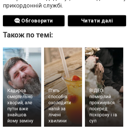
прикордонній службі.
Обговорити
Читати далі
Також по темі:
Кадиров
П’ять
ВІДЕО:
смертельно
способів
померлий
хворий, але
охолодити
прокинувся
путін вже
напій за
посеред
знайшов
лічені
похорону і їв
йому заміну
хвилини
суп