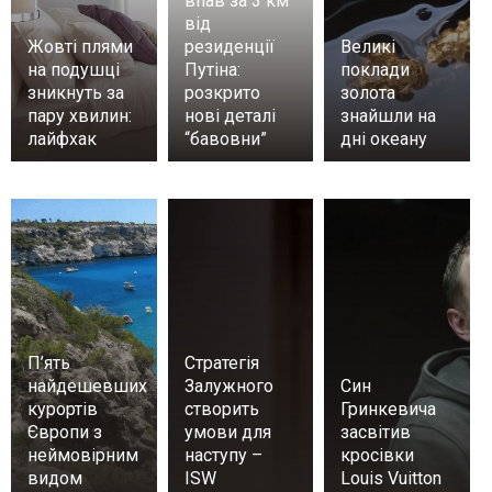
впав за 3 км
від
Жовті плями
резиденції
Великі
на подушці
Путіна:
поклади
зникнуть за
розкрито
золота
пару хвилин:
нові деталі
знайшли на
лайфхак
“бавовни”
дні океану
П’ять
Стратегія
найдешевших
Залужного
Син
курортів
створить
Гринкевича
Європи з
умови для
засвітив
неймовірним
наступу –
кросівки
видом
ISW
Louis Vuitton