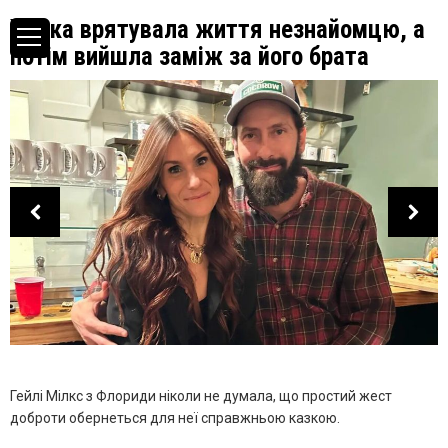
Жінка врятувала життя незнайомцю, а
потім вийшла заміж за його брата
Гейлі Мілкс з Флориди ніколи не думала, що простий жест
доброти обернеться для неї справжньою казкою.