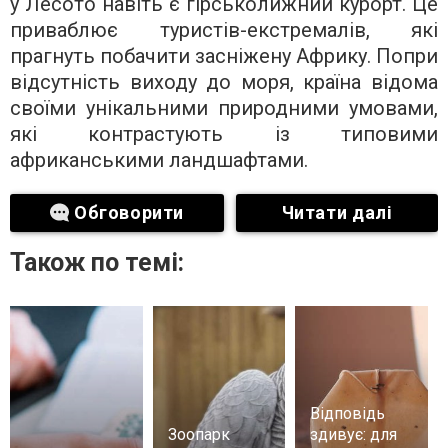
у Лесото навіть є гірськолижний курорт. Це
приваблює туристів-екстремалів, які
прагнуть побачити засніжену Африку. Попри
відсутність виходу до моря, країна відома
своїми унікальними природними умовами,
які контрастують із типовими
африканськими ландшафтами.
Обговорити
Читати далі
Також по темі:
Відповідь
Зоопарк
здивує: для