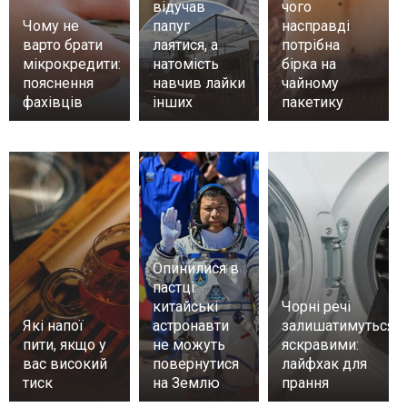
відучав
чого
Чому не
папуг
насправді
варто брати
лаятися, а
потрібна
мікрокредити:
натомість
бірка на
пояснення
навчив лайки
чайному
фахівців
інших
пакетику
Опинилися в
пастці:
китайські
Чорні речі
Які напої
астронавти
залишатимуться
пити, якщо у
не можуть
яскравими:
вас високий
повернутися
лайфхак для
тиск
на Землю
прання