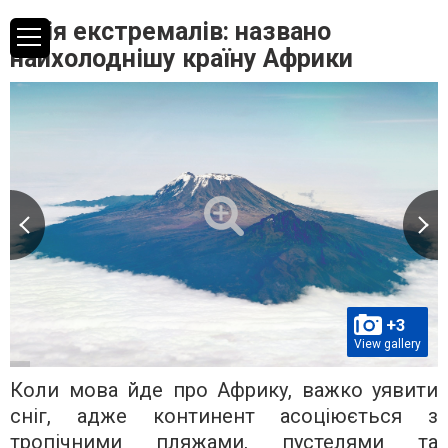
Мрія екстремалів: названо
найхолоднішу країну Африки
+3
View gallery
Коли мова йде про Африку, важко уявити
сніг, адже континент асоціюється з
тропічними пляжами, пустелями та