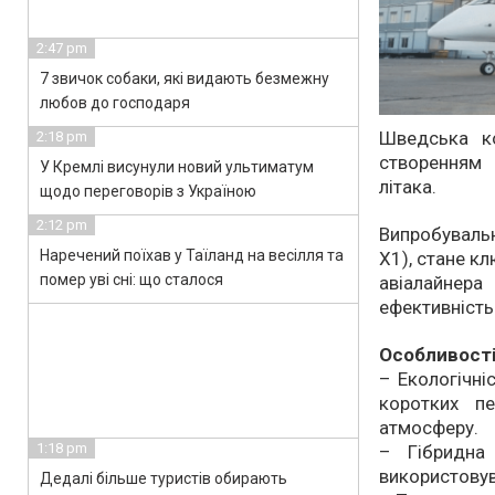
2:47 pm
7 звичок собаки, які видають безмежну
любов до господаря
Шведська к
2:18 pm
створенням 
У Кремлі висунули новий ультиматум
літака.
щодо переговорів з Україною
2:12 pm
Випробувальн
Наречений поїхав у Таїланд на весілля та
X1), стане к
помер уві сні: що сталося
авіалайнер
ефективність
Особливості
– Екологічні
коротких п
атмосферу.
1:18 pm
– Гібридна
використовув
Дедалі більше туристів обирають