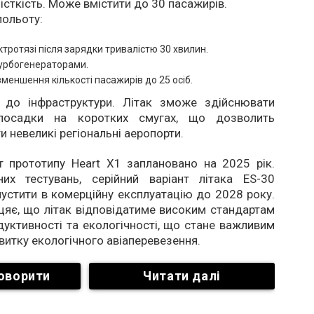
сткість. Може вмістити до 30 пасажирів.
польоту:
ктротязі після зарядки тривалістю 30 хвилин.
турбогенераторами.
зменшення кількості пасажирів до 25 осіб.
 до інфраструктури. Літак зможе здійснювати
посадки на коротких смугах, що дозволить
и невеликі регіональні аеропорти.
т прототипу Heart X1 заплановано на 2025 рік.
них тестувань, серійний варіант літака ES-30
устити в комерційну експлуатацію до 2028 року.
цяє, що літак відповідатиме високим стандартам
дуктивності та екологічності, що стане важливим
витку екологічного авіаперевезення.
оворити
Читати далі