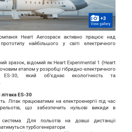
+3
View gallery
омпанія Heart Aerospace активно працює над
прототипу найбільшого у світі електричного
ий зразок, відомий як Heart Experimental 1 (Heart
лючовим етапом у розробці гібридно-електричного
а ES-30, який об’єднає екологічність та
.
 літака ES-30
сть. Літак працюватиме на електроенергії під час
ерельотів, що забезпечить нульові викиди в
 система. Для польотів на довші дистанції
атимуться турбогенератори.