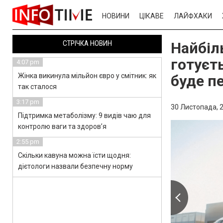
НОВИНИ
ЦІКАВЕ
ЛАЙФХАКИ
СТРІЧКА НОВИН
Найбіл
готуєт
4:07 pm
Жінка викинула мільйон євро у смітник: як
буде п
так сталося
3:17 pm
30 Листопада, 2
Підтримка метаболізму: 9 видів чаю для
контролю ваги та здоров’я
2:55 pm
Скільки кавуна можна їсти щодня:
дієтологи назвали безпечну норму