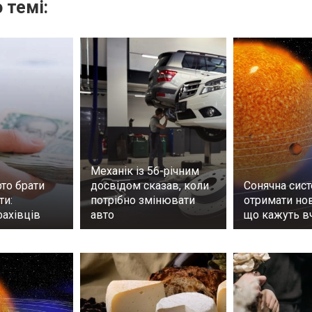
 темі:
Механік із 56-річним
то брати
досвідом сказав, коли
Сонячна сис
ти:
потрібно змінювати
отримати нов
фахівців
авто
що кажуть в