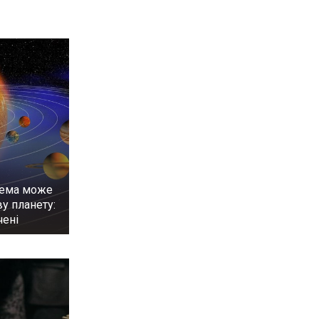
тема може
у планету:
чені