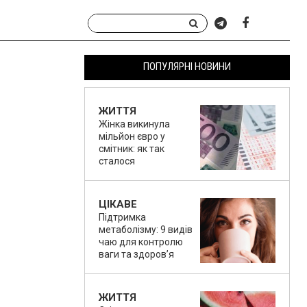
ПОПУЛЯРНІ НОВИНИ
ЖИТТЯ
Жінка викинула
мільйон євро у
смітник: як так
сталося
ЦІКАВЕ
Підтримка
метаболізму: 9 видів
чаю для контролю
ваги та здоров’я
ЖИТТЯ