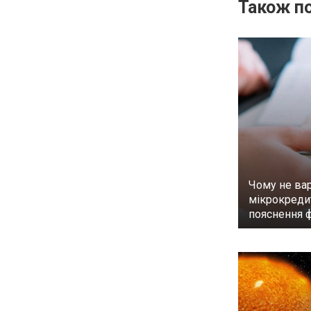
Також по
Чому не вар
мікрокреди
пояснення 