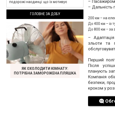
– Пасажиромі
подорожі наодинці: що їх мотивує
– Дальність 
ГОЛОВНЕ ЗА ДОБУ
200 км – на еле
До 400 км – із 
До 800 км – за 
– Адаптація
зльоти та 
обслуговуват
Перший полі
Після успіш
ЯК ОХОЛОДИТИ КІМНАТУ:
планують зап
ПОТРІБНА ЗАМОРОЖЕНА ПЛЯШКА
Компанія обі
безпеки, про
кроком у роз
Обг