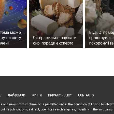
стема може
ВІДЕО: поме
ву планету:
Як правильно нарізати
прокинувся 
вчені
сир: поради експерта
похорону і їв
Е
ЛАЙФХАКИ
ЖИТТЯ
PRIVACY POLICY
CONTACTS
s and news from infotime.co is permitted under the condition of linking to infoti
online publications, a direct, open for search engines, hyperlink in the first parag