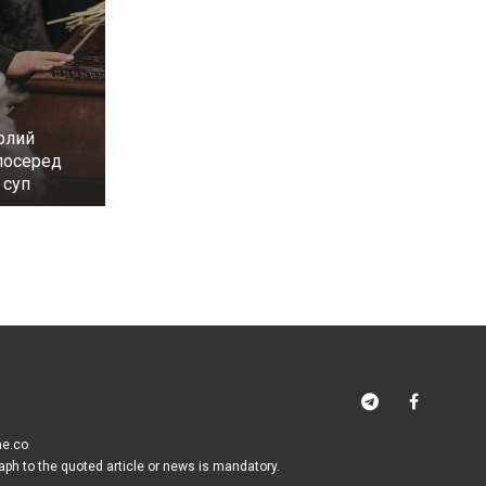
рлий
посеред
 суп
me.co
raph to the quoted article or news is mandatory.