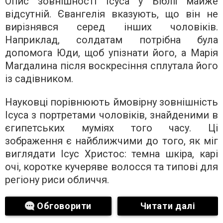
Опис зовнішності Ісуса у Біблії майже
відсутній. Євангелія вказують, що він не
вирізнявся серед інших чоловіків.
Наприклад, солдатам потрібна була
допомога Юди, щоб упізнати його, а Марія
Магдалина після воскресіння сплутала його
із садівником.
Науковці порівнюють ймовірну зовнішність
Ісуса з портретами чоловіків, знайденими в
єгипетських муміях того часу. Ці
зображення є найближчими до того, як міг
виглядати Ісус Христос: темна шкіра, карі
очі, коротке кучеряве волосся та типові для
регіону риси обличчя.
Обговорити
Читати далі