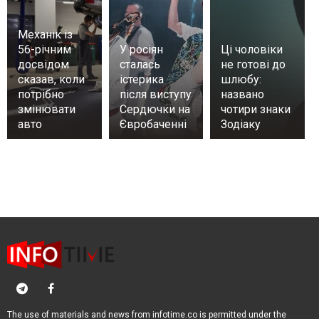
Механік із
56-річним
У росіян
Ці чоловіки
досвідом
сталась
не готові до
сказав, коли
істерика
шлюбу:
потрібно
після виступу
названо
змінювати
Сердючки на
чотири знаки
авто
Євробаченні
Зодіаку
The use of materials and news from infotime.co is permitted under the