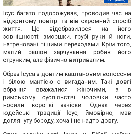
Ісус багато подорожував, проводив час на
відкритому повітрі та вів скромний спосіб
життя. Це відобразилося на його
зовнішності: зморшки, грубі руки й ноги,
натреновані пішими переходами. Крім того,
малий раціон харчування робив його
струнким, але фізично витривалим.
Образ Ісуса з довгим каштановим волоссям
і білою мантією є вигаданим. Такі довгі
вбрання вважалися жіночими, а в
римському суспільстві чоловіки часто
носили короткі зачіски. Однак через
юдейські традиції Ісус, ймовірно, мав
доглянуту бороду, хоча і не надто довгу.