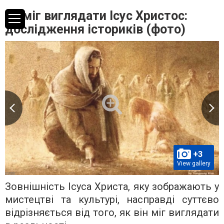
Як міг виглядати Ісус Христос:
дослідження істориків (фото)
+3
View gallery
Зовнішність Ісуса Христа, яку зображають у
мистецтві та культурі, насправді суттєво
відрізняється від того, як він міг виглядати