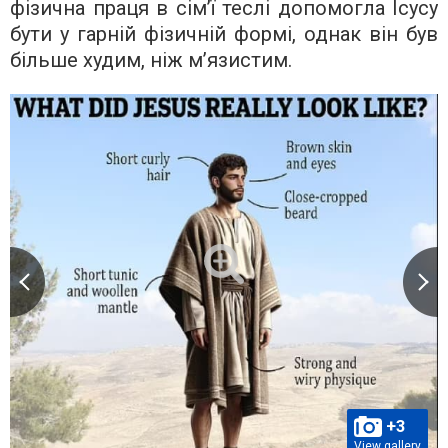
фізична праця в сім’ї теслі допомогла Ісусу
бути у гарній фізичній формі, однак він був
більше худим, ніж м’язистим.
+3
View gallery