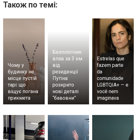
Також по темі:
Безпілотник
впав за 3 км
Estrelas que
Чому у
від
fazem parte
будинку не
резиденції
da
місце пустій
Путіна:
comunidade
тарі: що
розкрито
LGBTQIA+ — e
віщує погана
нові деталі
você nem
прикмета
“бавовни”
imaginava