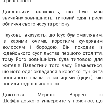
в реальності.
Дослідники вважають, що Ісус мав
звичайну зовнішність, типовий одяг і риси
обличчя свого часу та регіону.
Науковці вказують, що Ісус був смаглявим,
із карими очима, коротким кучерявим
волоссям і бородою. Він походив із
юдейського суспільства першого століття,
тому його зовнішність була типовою для
жителів Палестини того часу. Вважається,
що його одяг складався з короткої туніки та
вовняного плаща із китицями (ціцит), які
носили тодішні чоловіки.
Докторка Мередіт Воррен із
Шеффілдського університету пояснює, що