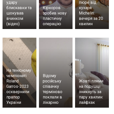
удару
пюре від
блискавки та
Кіркоров
кухаря
шокував
зробив нову
Michelin:
вчинком
пластичну
вечеря за 20
(відео)
операцію
хвилин
На тенісному
чемпіонаті
Відому
Roland
російську
Жовті плями
Garros-2023
співачку
на подушці
осквернили
терміново
зникнуть за
прапор
поклали в
пару хвилин:
України
лікарню
лайфхак