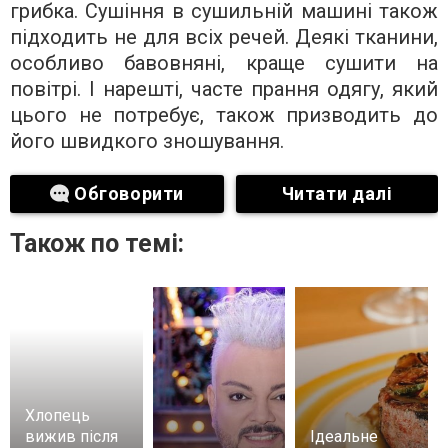
грибка. Сушіння в сушильній машині також
підходить не для всіх речей. Деякі тканини,
особливо бавовняні, краще сушити на
повітрі. І нарешті, часте прання одягу, який
цього не потребує, також призводить до
його швидкого зношування.
Обговорити
Читати далі
Також по темі:
Хлопець
вижив після
Ідеальне