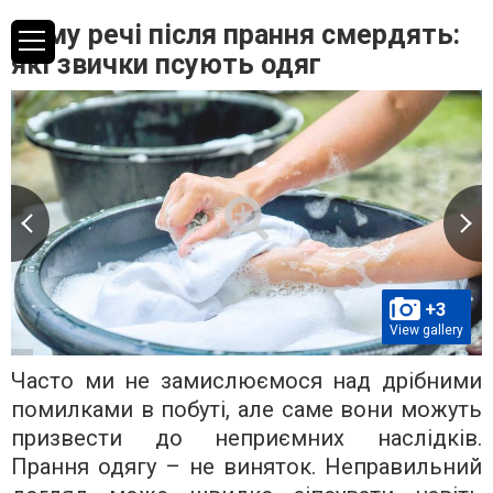
Чому речі після прання смердять:
які звички псують одяг
+3
View gallery
Часто ми не замислюємося над дрібними
помилками в побуті, але саме вони можуть
призвести до неприємних наслідків.
Прання одягу – не виняток. Неправильний