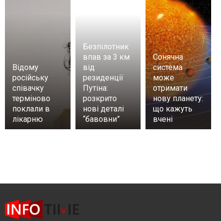
Безпілотник
впав за 3 км
Сонячна
Відому
від
система
російську
резиденції
може
співачку
Путіна:
отримати
терміново
розкрито
нову планету:
поклали в
нові деталі
що кажуть
лікарню
“бавовни”
вчені