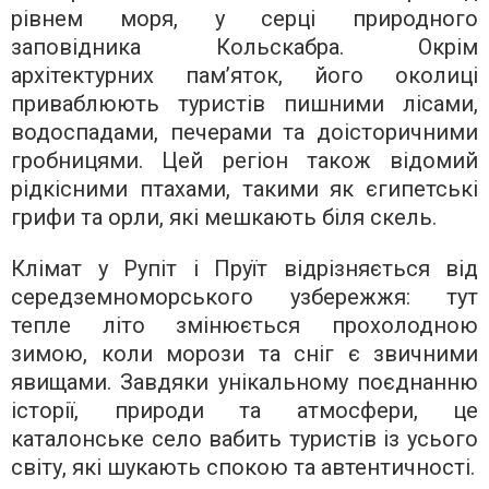
рівнем моря, у серці природного
заповідника Кольскабра. Окрім
архітектурних пам’яток, його околиці
приваблюють туристів пишними лісами,
водоспадами, печерами та доісторичними
гробницями. Цей регіон також відомий
рідкісними птахами, такими як єгипетські
грифи та орли, які мешкають біля скель.
Клімат у Рупіт і Пруїт відрізняється від
середземноморського узбережжя: тут
тепле літо змінюється прохолодною
зимою, коли морози та сніг є звичними
явищами. Завдяки унікальному поєднанню
історії, природи та атмосфери, це
каталонське село вабить туристів із усього
світу, які шукають спокою та автентичності.