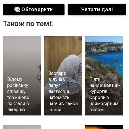
Обговорити
Читати далі
Також по темі:
Зоопарк
Відому
відучав
П’ять
російську
папуг
найдешевших
співачку
лаятися, а
курортів
терміново
натомість
Європи з
поклали в
навчив лайки
неймовірним
лікарню
інших
видом