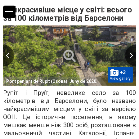
Найкрасивіше місце у світі: всього
за 100 кілометрів від Барселони
+3
View gallery
Pont penjant de Rupit (Osona). Juny de 2020.
Рупіт і Пруїт, невелике село за 100
кілометрів від Барселони, було названо
найкрасивішим місцем у світі за версією
ООН. Це історичне поселення, в якому
мешкає менше ніж 300 осіб, розташоване в
мальовничій частині Каталонії, Іспанія.