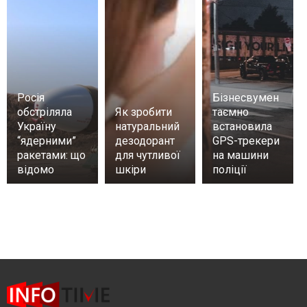
Росія
Бізнесвумен
обстріляла
Як зробити
таємно
Україну
натуральний
встановила
“ядерними”
дезодорант
GPS-трекери
ракетами: що
для чутливої
на машини
відомо
шкіри
поліції