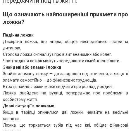
передбачити події в житті.
Що означають найпоширеніші прикмети про
ложки?
Падіння ложки
Десертна ложка, що впала, обіцяє несподіваних гостей із
дитиною.
Столова ложка сигналізує про візит знайомих або колег.
Часті падіння ложок можуть передвіщати сімейні конфлікти.
Знайдені або зламані ложки
Знайти зламану ложку — до заздрощів від оточення, а якщо її
зламати самостійно — до фінансових труднощів.
Втрата чайної ложки може свідчити про розлад у родині.
Ложка, знайдена на вулиці, попереджає про проблеми в
особистому житті.
Дивні ситуації з ложками
Якщо в тарілці опинилися дві ложки, чекайте на весільні
клопоти.
Ложка, що торкається зубів під час їжі, обіцяє фінансові