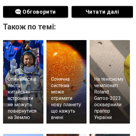
Обговорити
Читати далі
Також по темі:
Опинилися в
Сонячна
На тенісному
пастці:
система
чемпіонаті
китайські
може
Roland
астронавти
отримати
Garros-2023
не можуть
нову планету:
осквернили
повернутися
що кажуть
прапор
на Землю
вчені
України