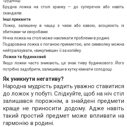
труднощі.
Брудна ложка на столі зранку — до суперечок або навіть
скандалів.
Інші прикмети
Ложку, залишену в чашці з чаєм або кавою, асоціюють із
збитками чи хворобами.
Нічна ложка на столі може накликати проблеми в родині.
Подарована ложка є поганою прикметою, але символіку можна
нейтралізувати, «викупивши» її за копійку.
Ложки та будинковий
Якщо ложки часто зникають, це знак гніву будинкового. Його
потрібно задобрити, залишивши в кутку кімнати солодощі.
Як уникнути негативу?
Народна мудрість радить уважно ставитися
до ложок у побуті. Слідкуйте, щоб на ніч стіл
залишався порожнім, а знайдені предмети
краще не приносити додому. Адже навіть
такий простий предмет може впливати на
гармонію в родині.