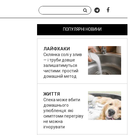
ПОПУЛЯРНІ НОВИНИ
ЛАЙФХАКИ
Склянка солі у злив
— і труби довше
залишатимуться
чистими: простий
домашній метод
ЖИТТЯ
Спека може вбити
домашнього
улюбленця: які
симптоми перегріву
не можна
ігнорувати