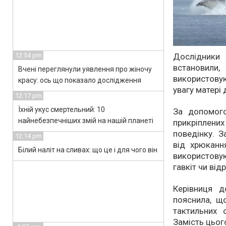
12:54 pm
Дослідники 
встановил
Вчені переглянули уявлення про жіночу
використову
красу: ось що показало дослідження
увагу матері 
12:17 pm
Їхній укус смертельний: 10
За допомого
найнебезпечніших змій на нашій планеті
прикріплени
поведінку. З
12:14 pm
від хрюканн
Білий наліт на сливах: що це і для чого він
використову
гавкіт чи від
Керівниця д
пояснила, щ
тактильних 
Замість цьог