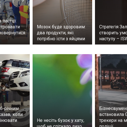
 пастці:
стронавти
Мозок буде здоровим:
Стратегія За
повернутися
два продукти, які
створить ум
потрібно їсти з яйцями
наступу – IS
56-річним
Бізнесвумен
азав, коли
встановила 
мінювати
Не несіть бузок у хату,
трекери на 
щоб не спіткало лихо
поліції