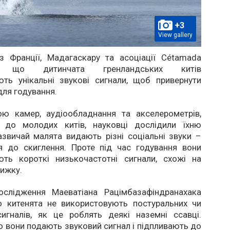
+3
View gallery
з Франції, Мадагаскару та асоціації Cétamada
и, що дитинчата гренландських китів
ють унікальні звукові сигнали, щоб привернути
для годування.
ю камер, аудіообладнання та акселерометрів,
х до молодих китів, науковці дослідили їхню
азвичай малята видають різні соціальні звуки –
я до скиглення. Проте під час годування вони
ють короткі низькочастотні сигнали, схожі на
рижку.
ослідження Маеватіана Рацімбазафіндранахака
о китенята не використовують постуральних чи
сигналів, як це роблять деякі наземні ссавці.
о вони подають звуковий сигнал і підпливають до