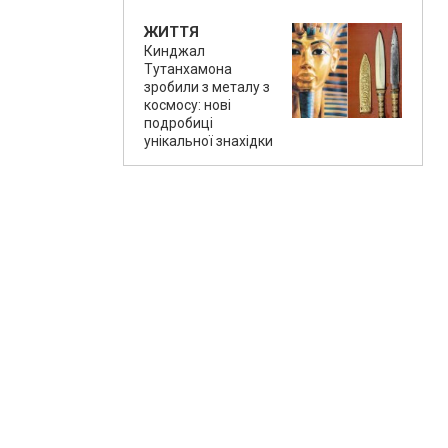
ЖИТТЯ
Кинджал
Тутанхамона
зробили з металу з
космосу: нові
подробиці
унікальної знахідки