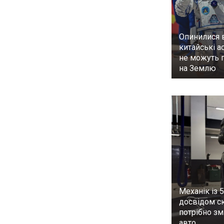
Опинилися в
китайські а
не можуть 
на Землю
Механік із 
досвідом ск
потрібно з
авто