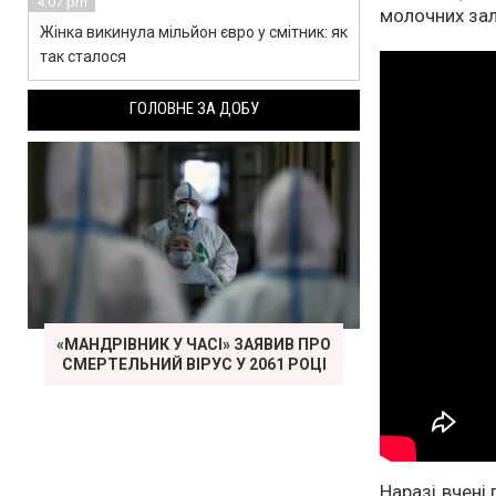
4:07 pm
молочних зал
Жінка викинула мільйон євро у смітник: як
так сталося
ГОЛОВНЕ ЗА ДОБУ
«МАНДРІВНИК У ЧАСІ» ЗАЯВИВ ПРО
СМЕРТЕЛЬНИЙ ВІРУС У 2061 РОЦІ
Наразі вчені