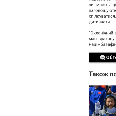
чи мають ці
наголошуют
спілкуватися
дитинчати.
“Океанічний
має враховув
Рацімбазафі
Обг
Також по