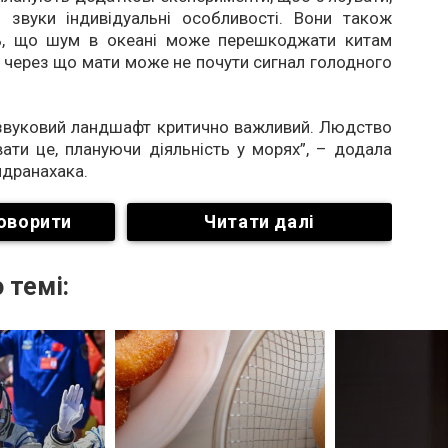
 звуки індивідуальні особливості. Вони також
ь, що шум в океані може перешкоджати китам
, через що мати може не почути сигнал голодного
 звуковий ландшафт критично важливий. Людство
ати це, плануючи діяльність у морях”, – додала
ндранахака.
оворити
Читати далі
 темі: