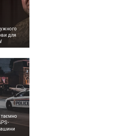
лужного
ови для
W
 таємно
GPS-
машини