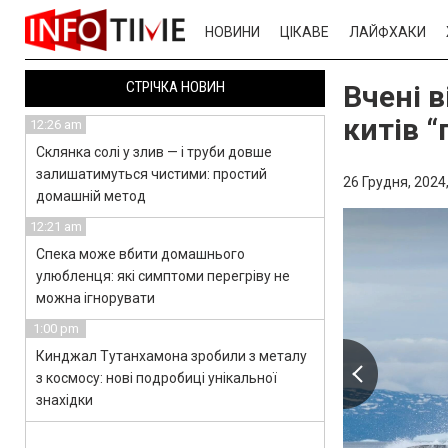
НОВИНИ
ЦІКАВЕ
ЛАЙФХАКИ
СТРІЧКА НОВИН
Вчені 
китів “
12:26 am
Склянка солі у злив — і труби довше
залишатимуться чистими: простий
26 Грудня, 2024
домашній метод
12:21 am
Спека може вбити домашнього
улюбленця: які симптоми перегріву не
можна ігнорувати
1:00 pm
Кинджал Тутанхамона зробили з металу
з космосу: нові подробиці унікальної
знахідки