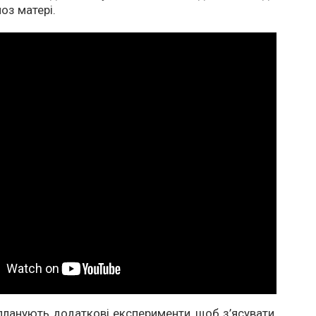
оз матері.
 планують додаткові експерименти, щоб з’ясувати,