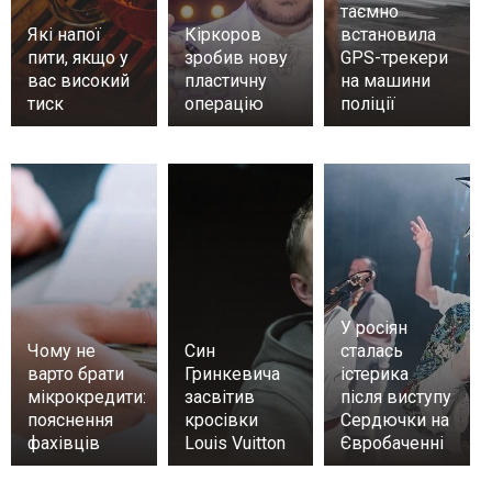
таємно
Які напої
Кіркоров
встановила
пити, якщо у
зробив нову
GPS-трекери
вас високий
пластичну
на машини
тиск
операцію
поліції
У росіян
Чому не
Син
сталась
варто брати
Гринкевича
істерика
мікрокредити:
засвітив
після виступу
пояснення
кросівки
Сердючки на
фахівців
Louis Vuitton
Євробаченні