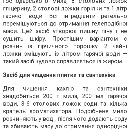
господарського мила, 8 столових ложок
гліцерину, 2 столові ложки горілки та 1 літр
гарячої води. Всі інгредієнти ретельно
перемішуються до отримання гелеподібної
маси. Цей засіб утворює пишну піну і не
сушить шкіру. Простішим варіантом є
розчин із гірчичного порошку: 2 чайні
ложки змішують із літром гарячої води —
такий засіб чудово справляється із жиром.
Засіб для чищення плитки та сантехніки
Для чищення кахлю та сантехніки
знадобиться 200 г мила, 200 мл гарячої
води, 3-6 столових ложок соди та кілька
крапель ароматизатора. Подрібнене мило
розчиняють у воді, після чого додають соду
та збивають масу до отримання однорідної