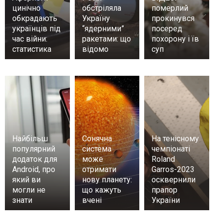
цинічно
обстріляла
померлий
обкрадають
Україну
прокинувся
українців під
“ядерними”
посеред
час війни:
ракетами: що
похорону і їв
статистика
відомо
суп
Найбільш
Сонячна
На тенісному
популярний
система
чемпіонаті
додаток для
може
Roland
Android, про
отримати
Garros-2023
який ви
нову планету:
осквернили
могли не
що кажуть
прапор
знати
вчені
України