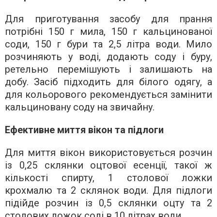
Для приготування засобу для прання
потрібні 150 г мила, 150 г кальцинованої
соди, 150 г бури та 2,5 літра води. Мило
розчиняють у воді, додають соду і буру,
ретельно перемішують і залишають на
добу. Засіб підходить для білого одягу, а
для кольорового рекомендується замінити
кальциновану соду на звичайну.
Ефективне миття вікон та підлоги
Для миття вікон використовується розчин
із 0,25 склянки оцтової есенції, такої ж
кількості спирту, 1 столової ложки
крохмалю та 2 склянок води. Для підлоги
підійде розчин із 0,5 склянки оцту та 2
столових ложок солі в 10 літрах води.