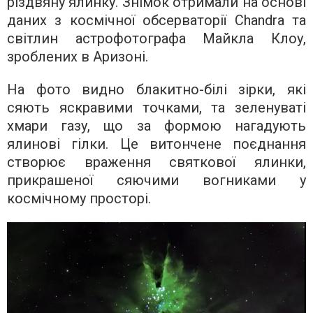
різдвяну ялинку. Знімок отримали на основі
даних з космічної обсерваторії Chandra та
світлин астрофотографа Майкла Клоу,
зроблених в Аризоні.
На фото видно блакитно-білі зірки, які
сяють яскравими точками, та зеленуваті
хмари газу, що за формою нагадують
ялинові гілки. Це витончене поєднання
створює враження святкової ялинки,
прикрашеної сяючими вогниками у
космічному просторі.