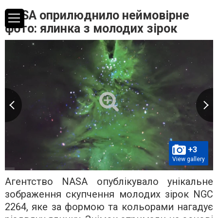
NASA оприлюднило неймовірне
фото: ялинка з молодих зірок
+3
View gallery
Агентство NASA опублікувало унікальне
зображення скупчення молодих зірок NGC
2264, яке за формою та кольорами нагадує