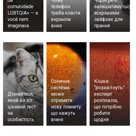
da
Чому
Чорні речі
comunidade
телефон
залишатимуться
LGBTQIA+ — e
треба класти
яскравими:
você nem
екраном
лайфхак для
imaginava
вниз
прання
Сонячна
Кішки
система
“розквітнуть”:
Дізнайтеся,
може
експерт
який ви кіт:
отримати
розповіла,
цікавий тест
нову планету:
що потрібно
на
що кажуть
робити
особистість
вчені
щодня