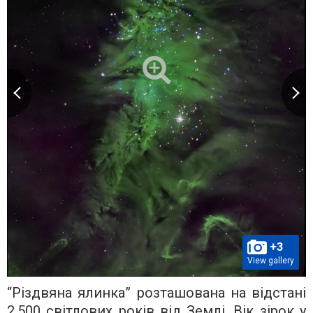
+3
View gallery
“Різдвяна ялинка” розташована на відстані
2 500 світлових років від Землі. Вік зірок у