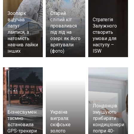
Зоопарк
Старий
відучав
сліпий кіт
Стратегія
папуг
провалився
Залужного
лаятися, а
під лід на
створить
натомість
озері: як його
умови для
навчив лайки
врятували
наступу –
інших
(фото)
ISW
Лондонців
Бізнесвумен
Україна
змушують
таємно
виграла:
прибирати
встановила
скіфське
кондиціонери
GPS-трекери
золото
попри 40-