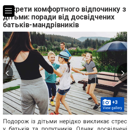
Секрети комфортного відпочинку з
дітьми: поради від досвідчених
батьків-мандрівників
+3
View gallery
Подорож із дітьми нерідко викликає стрес
у батьків та попутників. Однак досвідчені