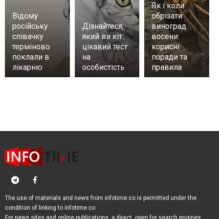
Як і коли
Відому
обрізати
російську
Дізнайтеся,
виноград
співачку
який ви кіт:
восени:
терміново
цікавий тест
корисні
поклали в
на
поради та
лікарню
особистість
правила
The use of materials and news from infotime.co is permitted under the
condition of linking to infotime.co
For news sites and online publications, a direct, open for search engines,