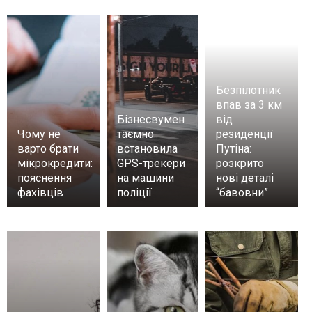
Безпілотник
впав за 3 км
Бізнесвумен
від
Чому не
таємно
резиденції
варто брати
встановила
Путіна:
мікрокредити:
GPS-трекери
розкрито
пояснення
на машини
нові деталі
фахівців
поліції
“бавовни”