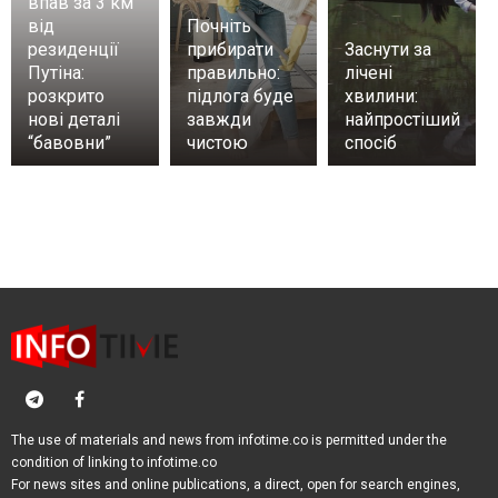
впав за 3 км
від
Почніть
резиденції
прибирати
Заснути за
Путіна:
правильно:
лічені
розкрито
підлога буде
хвилини:
нові деталі
завжди
найпростіший
“бавовни”
чистою
спосіб
The use of materials and news from infotime.co is permitted under the
condition of linking to infotime.co
For news sites and online publications, a direct, open for search engines,