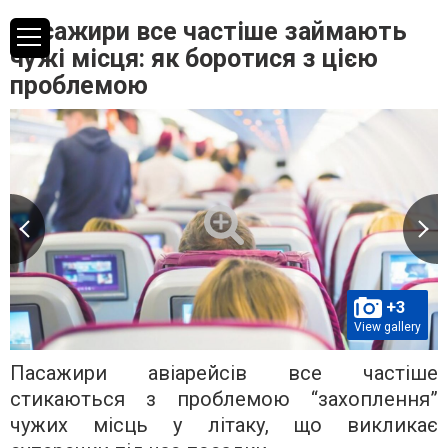
Пасажири все частіше займають
чужі місця: як боротися з цією
проблемою
+3
View gallery
Пасажири авіарейсів все частіше
стикаються з проблемою “захоплення”
чужих місць у літаку, що викликає