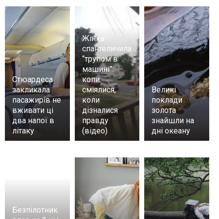
Жінка
спантеличила
“трупом в
машині”:
Стюардеса
копи
закликала
сміялися,
Великі
пасажирів не
коли
поклади
вживати ці
дізналися
золота
два напої в
правду
знайшли на
літаку
(відео)
дні океану
Безпілотник