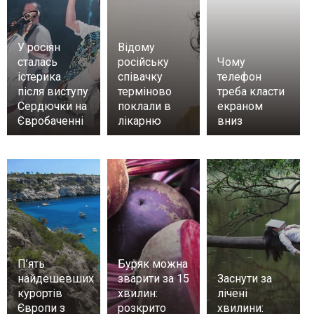
У росіян
Відому
сталась
російську
Чому
істерика
співачку
телефон
після виступу
терміново
треба класти
Сердючки на
поклали в
екраном
Євробаченні
лікарню
вниз
П’ять
Буряк можна
найдешевших
зварити за 15
Заснути за
курортів
хвилин:
лічені
Європи з
розкрито
хвилини: