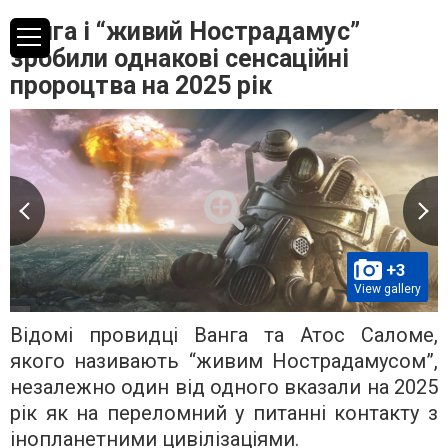
Ванга і “живий Нострадамус”
зробили однакові сенсаційні
пророцтва на 2025 рік
+3
View gallery
Відомі провидці Ванга та Атос Саломе,
якого називають “живим Нострадамусом”,
незалежно один від одного вказали на 2025
рік як на переломний у питанні контакту з
інопланетними цивілізаціями.