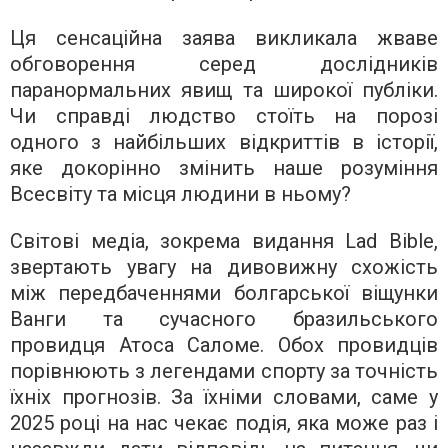
Ця сенсаційна заява викликала жваве
обговорення серед дослідників
паранормальних явищ та широкої публіки.
Чи справді людство стоїть на порозі
одного з найбільших відкриттів в історії,
яке докорінно змінить наше розуміння
Всесвіту та місця людини в ньому?
Світові медіа, зокрема видання Lad Bible,
звертають увагу на дивовижну схожість
між передбаченнями болгарської віщунки
Ванги та сучасного бразильського
провидця Атоса Саломе. Обох провидців
порівнюють з легендами спорту за точність
їхніх прогнозів. За їхніми словами, саме у
2025 році на нас чекає подія, яка може раз і