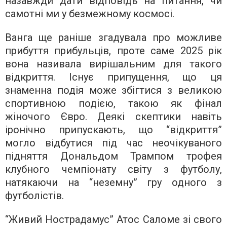
назавжди дати відповідь на питання, чи
самотні ми у безмежному космосі.
Ванга ще раніше згадувала про можливе
прибуття прибульців, проте саме 2025 рік
вона називала вирішальним для такого
відкриття. Існує припущення, що ця
знаменна подія може збігтися з великою
спортивною подією, такою як фінал
жіночого Євро. Деякі скептики навіть
іронічно припускають, що “відкриття”
могло відбутися під час неочікуваного
підняття Дональдом Трампом трофея
клубного чемпіонату світу з футболу,
натякаючи на “неземну” гру одного з
футболістів.
“Живий Нострадамус” Атос Саломе зі свого