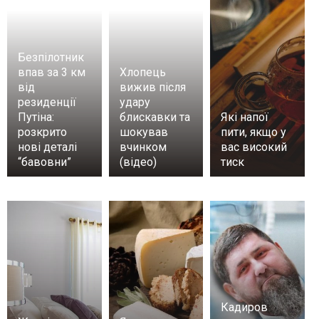
Безпілотник
впав за 3 км
Хлопець
від
вижив після
резиденції
удару
Путіна:
блискавки та
Які напої
розкрито
шокував
пити, якщо у
нові деталі
вчинком
вас високий
“бавовни”
(відео)
тиск
Кадиров