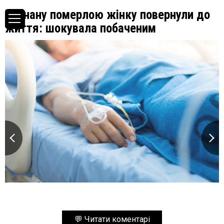
Визнану померлою жінку повернули до
життя: шокувала побаченим
💬 Читати коментарі