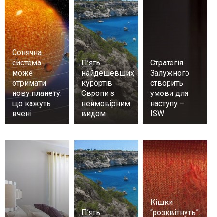
Сонячна
система
П’ять
Стратегія
може
найдешевших
Залужного
отримати
курортів
створить
нову планету:
Європи з
умови для
що кажуть
неймовірним
наступу –
вчені
видом
ISW
Кішки
П’ять
“розквітнуть”: