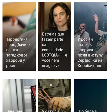
Estrelas que
Тарологиня
fazem parte
У росіян
передбачила
da
сталась
спалах
comunidade
істерика
загадкової
LGBTQIA+ — e
після виступу
хвороби у
você nem
Сердючки на
росії
imaginava
Євробаченні
Найбільш
Як і коли
Що буде з