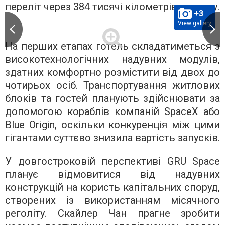
переліт через 384 тисячі кілометрів вакууму.
+3
View gallery
На перших етапах готель складатиметься з
високотехнологічних надувних модулів,
здатних комфортно розмістити від двох до
чотирьох осіб. Транспортування житлових
блоків та гостей планують здійснювати за
допомогою кораблів компаній SpaceX або
Blue Origin, оскільки конкуренція між цими
гігантами суттєво знизила вартість запусків.
У довгостроковій перспективі GRU Space
планує відмовитися від надувних
конструкцій на користь капітальних споруд,
створених із використанням місячного
реголіту. Скайлер Чан прагне зробити