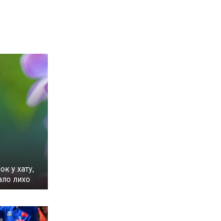
ок у хату,
ало лихо