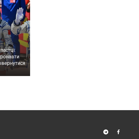
пастці:
тронавти
овернутися