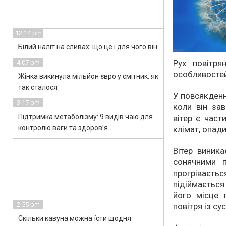
12:14 pm
Білий наліт на сливах: що це і для чого він
Рух повітря
4:07 pm
особливостей
Жінка викинула мільйон євро у смітник: як
так сталося
У повсякденн
3:17 pm
коли він за
Підтримка метаболізму: 9 видів чаю для
вітер є част
контролю ваги та здоров’я
клімат, опади
Вітер виника
сонячними 
прогріваєть
підіймаєтьс
його місце 
2:55 pm
повітря із су
Скільки кавуна можна їсти щодня: