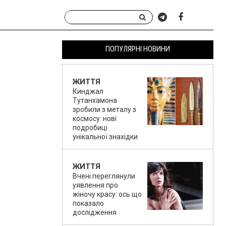
ПОПУЛЯРНІ НОВИНИ
ЖИТТЯ
Кинджал
Тутанхамона
зробили з металу з
космосу: нові
подробиці
унікальної знахідки
ЖИТТЯ
Вчені переглянули
уявлення про
жіночу красу: ось що
показало
дослідження