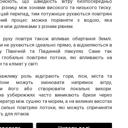
яснюють, що швидкість вітру безпосередньо
 різниці між зонами високого та низького тиску.
цей перепад, тим потужніше рухаються повітряні
бний процес можна порівняти з водою, яка
я між ділянками з різним рівнем.
 руху повітря також впливає обертання Землі.
ри не рухаються ідеально прямо, а відхиляються в
у Північній та Південній півкулях. Саме так
глобальні повітряні потоки, які впливають на
 та клімат у світі.
важливу роль відіграють гори, ліси, міста та
Вони можуть змінювати напрямок вітру,
ти його або створювати локальні вихори.
 на узбережжях часто виникають бризи через
ератур між сушею та морем, а на великих висотах
ильні повітряні потоки, які можуть спричиняти
ь для літаків.