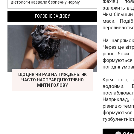
Фахівці по
дієтологи назвали безпечну норму
залежить від
Чим більший 
ГОЛОВНЕ ЗА ДОБУ
маси. Поді
переливаєтьс
На напрямок
Через це віт
різні боки 
формуються 
погодні умови
ЩОДНЯ ЧИ РАЗ НА ТИЖДЕНЬ: ЯК
Крім того, 
ЧАСТО НАСПРАВДІ ПОТРІБНО
МИТИ ГОЛОВУ
водойми. 
послаблюва
Наприклад,
різницю темп
формуються с
турбулентніст