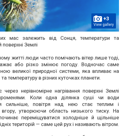
+3
View gallery
них мас залежить від Сонця, температури та
 поверхні Землі
ому житті люди часто помічають вітер лише тоді,
важає або різко змінює погоду. Водночас саме
иною великої природної системи, яка впливає на
 та температуру в різних куточках планети.
є через нерівномірне нагрівання поверхні Землі
променями. Коли одна ділянка суші чи води
ся сильніше, повітря над нею стає теплим і
я вгору, утворюючи область низького тиску. На
починає переміщуватися холодніше й щільніше
сідніх територій — саме цей рух і називають вітром.