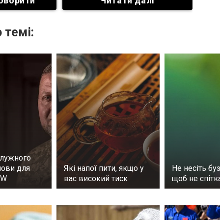
оворити
Читати далі
 темі:
алужного
мови для
Які напої пити, якщо у
Не несіть буз
SW
вас високий тиск
щоб не спітк