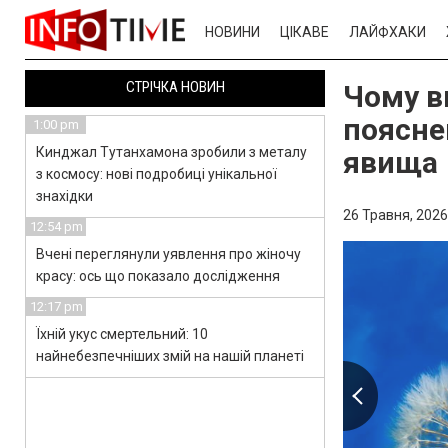
НОВИНИ
ЦІКАВЕ
ЛАЙФХАКИ
СТРІЧКА НОВИН
Чому в
поясне
1:00 pm
Кинджал Тутанхамона зробили з металу
явища
з космосу: нові подробиці унікальної
знахідки
26 Травня, 2026
12:54 pm
Вчені переглянули уявлення про жіночу
красу: ось що показало дослідження
12:17 pm
Їхній укус смертельний: 10
найнебезпечніших змій на нашій планеті