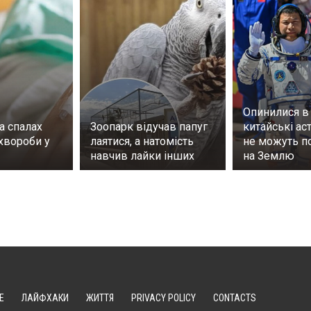
Опинилися в 
а спалах
Зоопарк відучав папуг
китайські ас
хвороби у
лаятися, а натомість
не можуть п
навчив лайки інших
на Землю
Е
ЛАЙФХАКИ
ЖИТТЯ
PRIVACY POLICY
CONTACTS