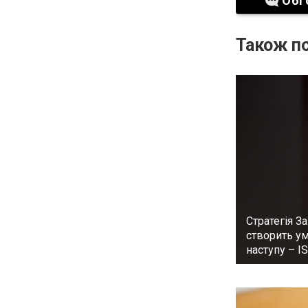
Обг
Також по
Стратегія З
створить у
наступу – I