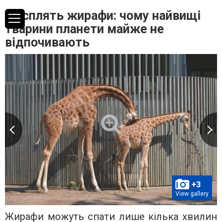
Як сплять жирафи: чому найвищі
тварини планети майже не
відпочивають
+3
View gallery
Жирафи можуть спати лише кілька хвилин