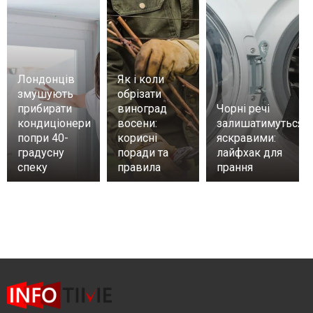
Лондонців
Як і коли
змушують
обрізати
прибирати
виноград
Чорні речі
кондиціонери
восени:
залишатимуться
попри 40-
корисні
яскравими:
градусну
поради та
лайфхак для
спеку
правила
прання