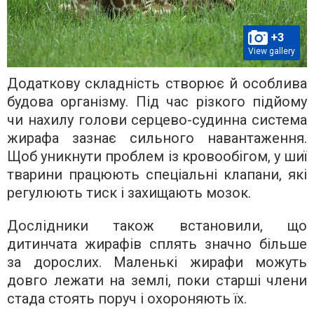
+3
View gallery
Додаткову складність створює й особлива
будова організму. Під час різкого підйому
чи нахилу голови серцево-судинна система
жирафа зазнає сильного навантаження.
Щоб уникнути проблем із кровообігом, у шиї
тварини працюють спеціальні клапани, які
регулюють тиск і захищають мозок.
Дослідники також встановили, що
дитинчата жирафів сплять значно більше
за дорослих. Маленькі жирафи можуть
довго лежати на землі, поки старші члени
стада стоять поруч і охороняють їх.