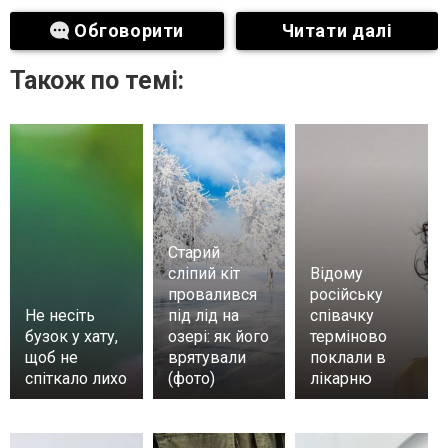
Обговорити
Читати далі
Також по темі:
Старий
сліпий кіт
Відому
провалився
російську
Не несіть
під лід на
співачку
бузок у хату,
озері: як його
терміново
щоб не
врятували
поклали в
спіткало лихо
(фото)
лікарню