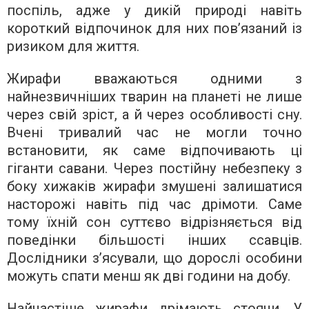
поспіль, адже у дикій природі навіть
короткий відпочинок для них пов’язаний із
ризиком для життя.
Жирафи вважаються одними з
найнезвичніших тварин на планеті не лише
через свій зріст, а й через особливості сну.
Вчені тривалий час не могли точно
встановити, як саме відпочивають ці
гіганти савани. Через постійну небезпеку з
боку хижаків жирафи змушені залишатися
насторожі навіть під час дрімоти. Саме
тому їхній сон суттєво відрізняється від
поведінки більшості інших ссавців.
Дослідники з’ясували, що дорослі особини
можуть спати менш як дві години на добу.
Найчастіше жирафи дрімають стоячи. У