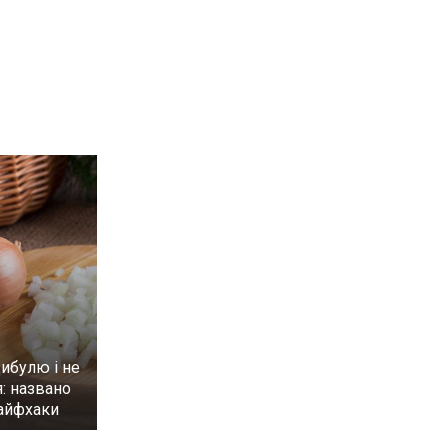
цибулю і не
: названо
лайфхаки