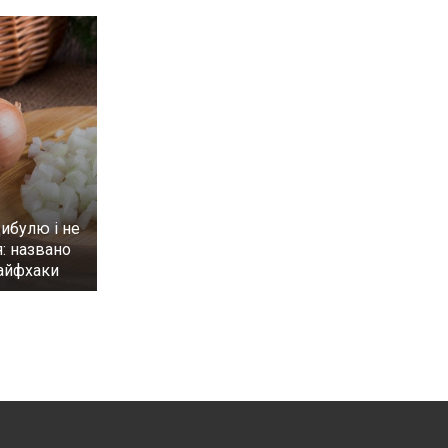
цибулю і не
: названо
лайфхаки