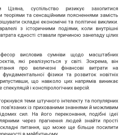
 Цзяна, суспільство ризикує захопитися
 теоріями та сенсаційними поясненнями замість
рішувати складні економічні та політичні виклики.
аралелі з історичними подіями, коли внутрішні
 втрата єдності ставали причиною занепаду цілих
фесор висловив сумніви щодо масштабних
єктів, які реалізуються у світі. Зокрема, він
итання про величезні фінансові витрати на
 фундаментальної фізики та розвиток новітніх
 припустивши, що навколо цих напрямів виникає
 спекуляцій і конспірологічних версій.
оркнувся теми штучного інтелекту та популярних
, пов’язаних із прихованими знаннями й можливим
ідомих сил. На його переконання, подібні ідеї
лярними через прагнення людей знайти прості
а складні питання, що може ще більше посилити
перечності в майбутньому.