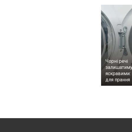
Чорні речі
залишатиму
яскравими:
для прання