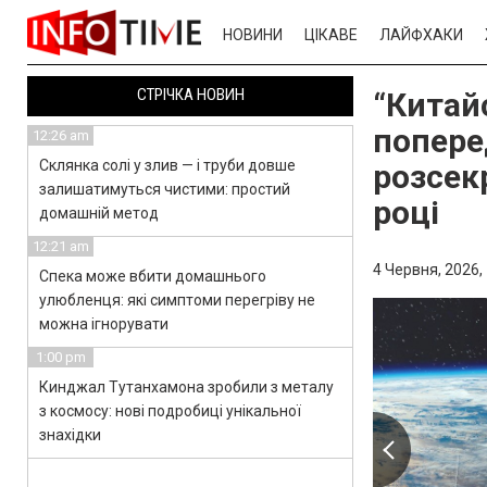
НОВИНИ
ЦІКАВЕ
ЛАЙФХАКИ
СТРІЧКА НОВИН
“Китай
попере
12:26 am
Склянка солі у злив — і труби довше
розсек
залишатимуться чистими: простий
році
домашній метод
12:21 am
4 Червня, 2026,
Спека може вбити домашнього
улюбленця: які симптоми перегріву не
можна ігнорувати
1:00 pm
Кинджал Тутанхамона зробили з металу
з космосу: нові подробиці унікальної
знахідки