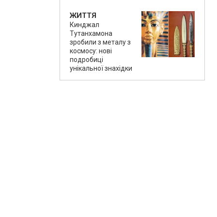
ЖИТТЯ
Кинджал
Тутанхамона
зробили з металу з
космосу: нові
подробиці
унікальної знахідки