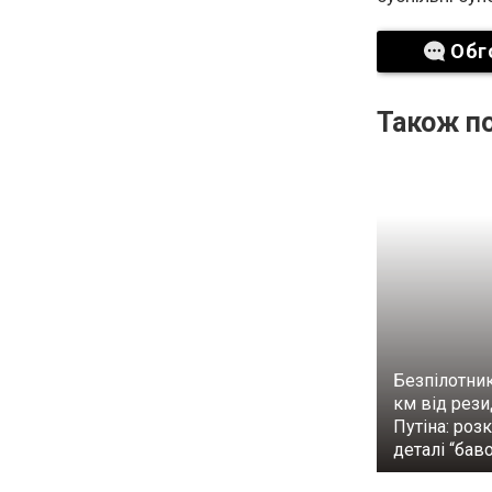
Обг
Також по
Безпілотник
км від рези
Путіна: роз
деталі “бав