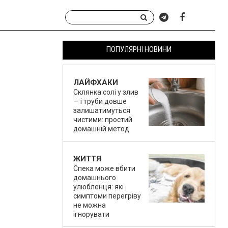
ПОПУЛЯРНІ НОВИНИ
ЛАЙФХАКИ
Склянка солі у злив
— і труби довше
залишатимуться
чистими: простий
домашній метод
ЖИТТЯ
Спека може вбити
домашнього
улюбленця: які
симптоми перегріву
не можна
ігнорувати