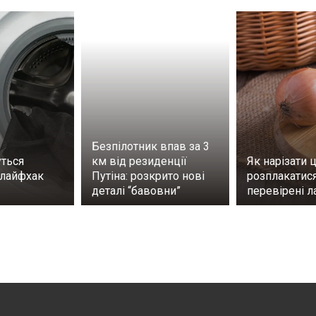
Безпілотник впав за 3
ться
км від резиденції
Як нарізати 
 лайфхак
Путіна: розкрито нові
розплакатися
деталі “бавовни”
перевірені 