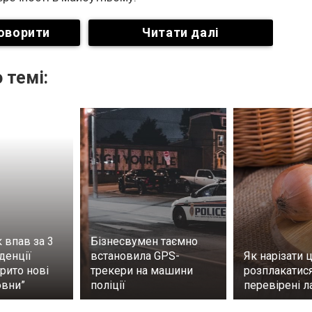
оворити
Читати далі
 темі:
 впав за 3
Бізнесвумен таємно
денції
встановила GPS-
Як нарізати 
крито нові
трекери на машини
розплакатися
овни”
поліції
перевірені 