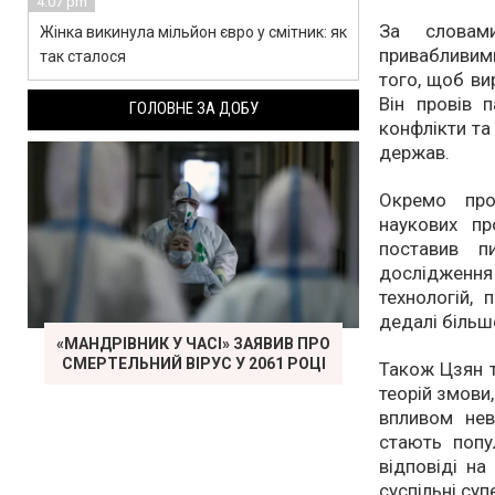
4:07 pm
За словами
Жінка викинула мільйон євро у смітник: як
привабливими
так сталося
того, щоб ви
Він провів п
ГОЛОВНЕ ЗА ДОБУ
конфлікти та
держав.
Окремо про
наукових про
поставив п
дослідження
технологій,
дедалі більше
«МАНДРІВНИК У ЧАСІ» ЗАЯВИВ ПРО
СМЕРТЕЛЬНИЙ ВІРУС У 2061 РОЦІ
Також Цзян т
теорій змови
впливом нев
стають попу
відповіді н
суспільні су