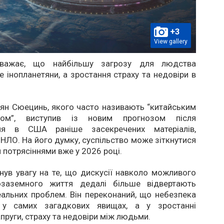
+3
View gallery
вважає, що найбільшу загрозу для людства
е інопланетяни, а зростання страху та недовіри в
ян Сюецинь, якого часто називають “китайським
сом”, виступив із новим прогнозом після
ня в США раніше засекречених матеріалів,
з НЛО. На його думку, суспільство може зіткнутися
 потрясіннями вже у 2026 році.
нув увагу на те, що дискусії навколо можливого
озаземного життя дедалі більше відвертають
альних проблем. Він переконаний, що небезпека
 у самих загадкових явищах, а у зростанні
апруги, страху та недовіри між людьми.