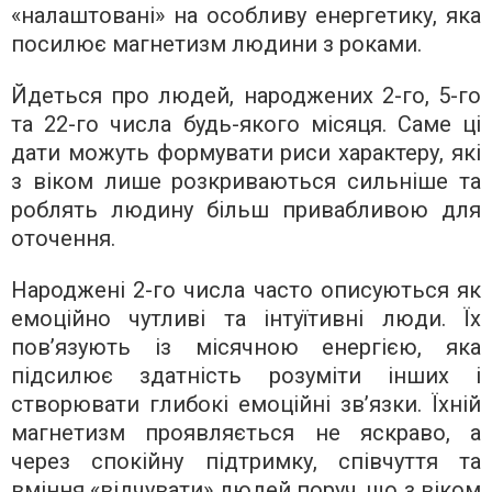
«налаштовані» на особливу енергетику, яка
посилює магнетизм людини з роками.
Йдеться про людей, народжених 2-го, 5-го
та 22-го числа будь-якого місяця. Саме ці
дати можуть формувати риси характеру, які
з віком лише розкриваються сильніше та
роблять людину більш привабливою для
оточення.
Народжені 2-го числа часто описуються як
емоційно чутливі та інтуїтивні люди. Їх
пов’язують із місячною енергією, яка
підсилює здатність розуміти інших і
створювати глибокі емоційні зв’язки. Їхній
магнетизм проявляється не яскраво, а
через спокійну підтримку, співчуття та
вміння «відчувати» людей поруч, що з віком