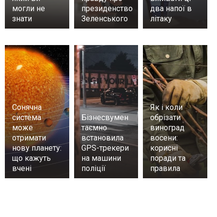
могли не
президенство
два напої в
знати
Зеленського
літаку
Сонячна
Як і коли
система
Бізнесвумен
обрізати
може
таємно
виноград
отримати
встановила
восени:
нову планету:
GPS-трекери
корисні
що кажуть
на машини
поради та
вчені
поліції
правила