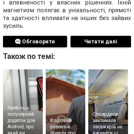
і впевненості у власних рішеннях. Їхній
магнетизм полягає в унікальності, прямоті
та здатності впливати на інших без зайвих
зусиль.
Обговорити
Читати далі
Також по темі:
Найбільш
популярний
Стюардеса
додаток для
Кошовий
закликала
Android, про
розповів
пасажирів не
який ви
правду про
вживати ці