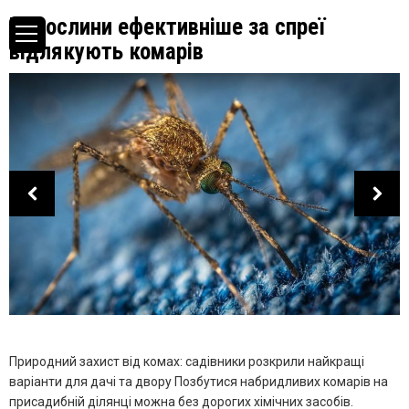
Ці рослини ефективніше за спреї
відлякують комарів
Природний захист від комах: садівники розкрили найкращі
варіанти для дачі та двору Позбутися набридливих комарів на
присадибній ділянці можна без дорогих хімічних засобів.