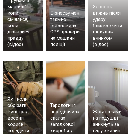
“трупом в
машині”:
Хлопець
копи
Бізнесвумен
вижив після
сміялися,
таємно
удару
коли
встановила
блискавки та
дізналися
GPS-трекери
шокував
правду
на машини
вчинком
(відео)
поліції
(відео)
Як і коли
обрізати
Тарологиня
виноград
передбачила
Жовті плями
восени:
спалах
на подушці
корисні
загадкової
зникнуть за
поради та
хвороби у
пару хвилин: