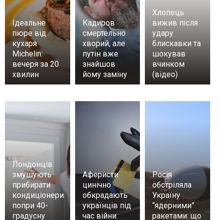
Хлопець
Ідеальне
Кадиров
вижив після
пюре від
смертельно
удару
кухаря
хворий, але
блискавки та
Michelin:
путін вже
шокував
вечеря за 20
знайшов
вчинком
хвилин
йому заміну
(відео)
Лондонців
змушують
Аферисти
Росія
прибирати
цинічно
обстріляла
кондиціонери
обкрадають
Україну
попри 40-
українців під
“ядерними”
градусну
час війни:
ракетами: що