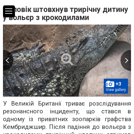
Чоловік штовхнув трирічну дитину
у вольєр з крокодилами
+3
View gallery
У Великій Британії триває розслідування
резонансного інциденту, що стався в
одному із приватних зоопарків графства
Кембриджшир. Після падіння до вольєра з