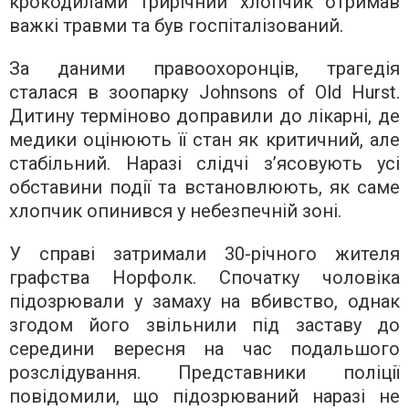
крокодилами трирічний хлопчик отримав
важкі травми та був госпіталізований.
За даними правоохоронців, трагедія
сталася в зоопарку Johnsons of Old Hurst.
Дитину терміново доправили до лікарні, де
медики оцінюють її стан як критичний, але
стабільний. Наразі слідчі з’ясовують усі
обставини події та встановлюють, як саме
хлопчик опинився у небезпечній зоні.
У справі затримали 30-річного жителя
графства Норфолк. Спочатку чоловіка
підозрювали у замаху на вбивство, однак
згодом його звільнили під заставу до
середини вересня на час подальшого
розслідування. Представники поліції
повідомили, що підозрюваний наразі не