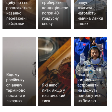
цибулю і не
прибирати
папуг
розплакатися:
кондиціонери
лаятися, а
названо
попри 40-
натомість
перевірені
градусну
навчив лайки
лайфхаки
спеку
інших
Опинилися в
Відому
пастці:
російську
китайські
співачку
Які напої
астронавти
терміново
пити, якщо у
не можуть
поклали в
вас високий
повернутися
лікарню
тиск
на Землю