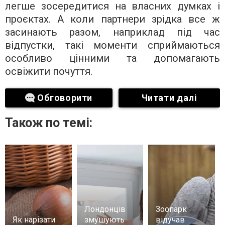
легше зосередитися на власних думках і
проєктах. А коли партнери зрідка все ж
засинають разом, наприклад під час
відпустки, такі моменти сприймаються
особливо цінними та допомагають
освіжити почуття.
Обговорити
Читати далі
Також по темі:
Лондонців
Зоопарк
Як нарізати
змушують
відучав