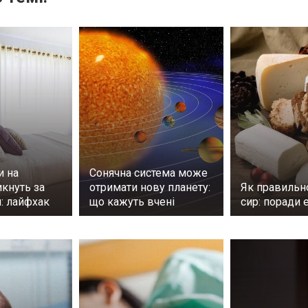
и на
Сонячна система може
кнуть за
отримати нову планету:
Як правильно
: лайфхак
що кажуть вчені
сир: поради 