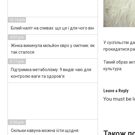
12:14 pm
Білий наліт на сливах: що це і для чого він
4:07 pm
У суспільстві д
Жінка викинула мільйон євро у смітник: як
прокидатися ра
так сталося
3:17 pm
Такий образ ак
культура.
Підтримка метаболізму: 9 видів чаю для
контролю ваги та здоров’я
Leave a Reply
You must be
l
2:55 pm
Скільки кавуна можна їсти щодня:
Також по