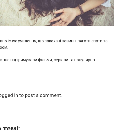
авно існує уявлення, що закохані повинні лягати спати та
зом.
тивно підтримували фільми, серіали та популярна
ogged in
to post a comment.
 темі: