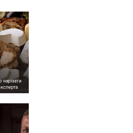
 нарізати
експерта