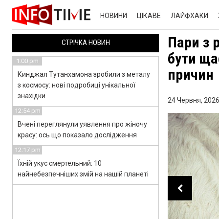
НОВИНИ
ЦІКАВЕ
ЛАЙФХАКИ
Пари з 
СТРІЧКА НОВИН
бути ща
1:00 pm
причин
Кинджал Тутанхамона зробили з металу
з космосу: нові подробиці унікальної
знахідки
24 Червня, 2026
12:54 pm
Вчені переглянули уявлення про жіночу
красу: ось що показало дослідження
12:17 pm
Їхній укус смертельний: 10
найнебезпечніших змій на нашій планеті