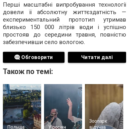
Перші масштабні випробування технології
довели її абсолютну життєздатність —
експериментальний прототип утримав
близько 150 000 літрів води і успішно
простояв до середини травня, повністю
забезпечивши село вологою.
Обговорити
Читати далі
Також по темі:
Зоопарк
Польща
У росіян
відучав