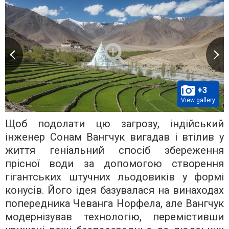
+3
View gallery
Щоб подолати цю загрозу, індійський
інженер Сонам Вангчук вигадав і втілив у
життя геніальний спосіб збереження
прісної води за допомогою створення
гігантських штучних льодовиків у формі
конусів. Його ідея базувалася на винаходах
попередника Чеванга Норфела, але Вангчук
модернізував технологію, перемістивши