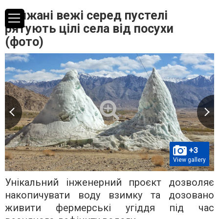
Крижані вежі серед пустелі
рятують цілі села від посухи
(фото)
+3
View gallery
Унікальний інженерний проєкт дозволяє
накопичувати воду взимку та дозовано
живити фермерські угіддя під час