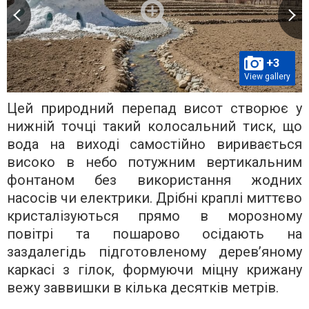
+3
View gallery
Цей природний перепад висот створює у
нижній точці такий колосальний тиск, що
вода на виході самостійно виривається
високо в небо потужним вертикальним
фонтаном без використання жодних
насосів чи електрики. Дрібні краплі миттєво
кристалізуються прямо в морозному
повітрі та пошарово осідають на
заздалегідь підготовленому дерев’яному
каркасі з гілок, формуючи міцну крижану
вежу заввишки в кілька десятків метрів.