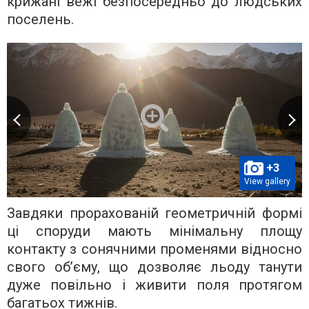
крижані вежі безпосередньо до людських
поселень.
+3
View gallery
Завдяки прорахованій геометричній формі
ці споруди мають мінімальну площу
контакту з сонячними променями відносно
свого об’єму, що дозволяє льоду танути
дуже повільно і живити поля протягом
багатьох тижнів.