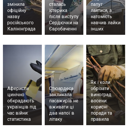
змінила
сталась
папуг
офіційну
істерика
лаятися, а
назву
після виступу
натомість
російського
Сердючки на
навчив лайки
Калінінграда
Євробаченні
інших
Як і коли
Аферисти
Стюардеса
обрізати
цинічно
закликала
виноград
обкрадають
пасажирів не
восени:
українців під
вживати ці
корисні
час війни:
два напої в
поради та
статистика
літаку
правила