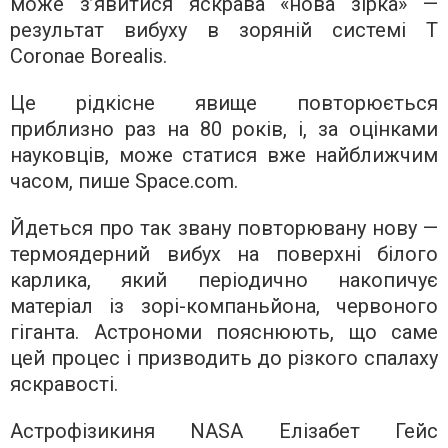
може з’явитися яскрава «нова зірка» —
результат вибуху в зоряній системі T
Coronae Borealis.
Це рідкісне явище повторюється
приблизно раз на 80 років, і, за оцінками
науковців, може статися вже найближчим
часом, пише Space.com.
Йдеться про так звану повторювану нову —
термоядерний вибух на поверхні білого
карлика, який періодично накопичує
матеріал із зорі-компаньйона, червоного
гіганта. Астрономи пояснюють, що саме
цей процес і призводить до різкого спалаху
яскравості.
Астрофізикиня NASA Елізабет Гейс