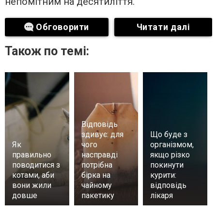
непомітним на десятиліття.
Обговорити
Читати далі
Також по темі:
Відповідь
здивує: для
Що буде з
Як
чого
організмом,
правильно
насправді
якщо різко
поводитися з
потрібна
покинути
котами, аби
бірка на
курити:
вони жили
чайному
відповідь
довше
пакетику
лікаря