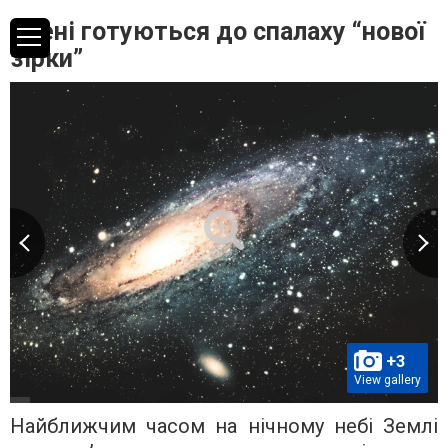
Вчені готуються до спалаху “нової
зірки”
+3
View gallery
Найближчим часом на нічному небі Землі