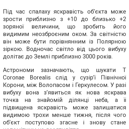
Під час спалаху яскравість об’єкта може
зрости приблизно з +10 до близько +2
зоряної величини, що зробить його
видимим неозброєним оком. За світністю
він може бути порівнянним із Полярною
зіркою. Водночас світло від цього вибуху
долітає до Землі приблизно 3000 років.
Астрономи зазначають, що шукати T
Coronae Borealis слід у сузір’ї Північної
Корони, між Волопасом і Геркулесом. У разі
вибуху вона з’явиться як нова яскрава
точка на знайомій ділянці неба, а її
підвищена яскравість може залишатися
видимою трохи менше тижня, після чого
об’єкт поступово згасне і знову стане