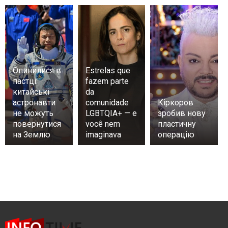
Опинилися в
Estrelas que
пастці:
fazem parte
китайські
da
астронавти
comunidade
Кіркоров
не можуть
LGBTQIA+ — e
зробив нову
повернутися
você nem
пластичну
на Землю
imaginava
операцію