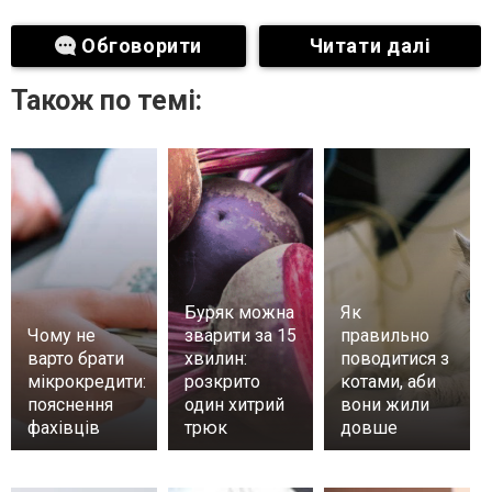
Обговорити
Читати далі
Також по темі:
Буряк можна
Як
Чому не
зварити за 15
правильно
варто брати
хвилин:
поводитися з
мікрокредити:
розкрито
котами, аби
пояснення
один хитрий
вони жили
фахівців
трюк
довше