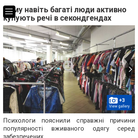
Чому навіть багаті люди активно
купують речі в секондгендах
+3
View gallery
Психологи пояснили справжні причини
популярності вживаного одягу серед
забезпечених