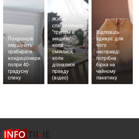
Жінка
спантеличила
“трупом в
Відповідь
Лондонців
машині”:
здивує: для
змушують
копи
чого
прибирати
сміялися,
насправді
кондиціонери
коли
потрібна
попри 40-
дізналися
бірка на
градусну
правду
чайному
спеку
(відео)
пакетику