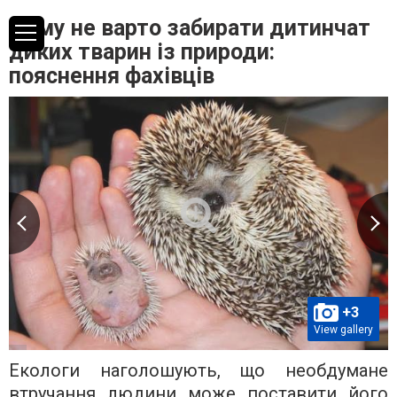
Чому не варто забирати дитинчат
диких тварин із природи:
пояснення фахівців
+3
View gallery
Екологи наголошують, що необдумане
втручання людини може поставити його