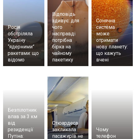
Відповідь
здивує: для
Сонячна
Росія
чого
система
обстріляла
насправді
може
Україну
потрібна
отримати
“ядерними”
бірка на
нову планету:
ракетами: що
чайному
що кажуть
відомо
пакетику
вчені
Безпілотник
впав за 3 км
від
Стюардеса
резиденції
закликала
Чому
Путіна:
пасажирів не
телефон