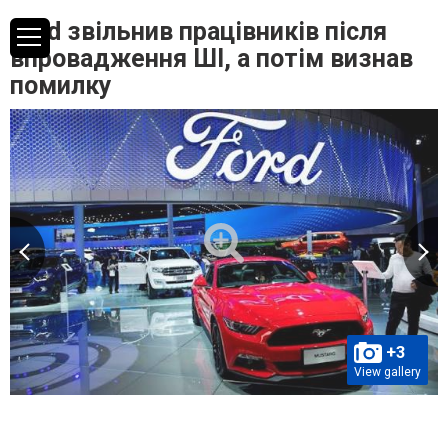
Ford звільнив працівників після
впровадження ШІ, а потім визнав
помилку
+3
View gallery