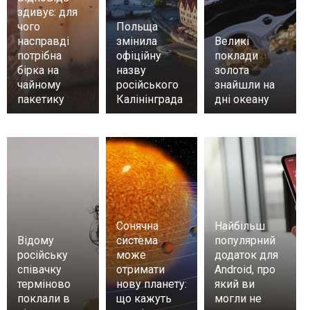
здивує: для
чого
Польща
насправді
змінила
Великі
потрібна
офіційну
поклади
бірка на
назву
золота
чайному
російського
знайшли на
пакетику
Калінінграда
дні океану
Сонячна
Найбільш
Відому
система
популярний
російську
може
додаток для
співачку
отримати
Android, про
терміново
нову планету:
який ви
поклали в
що кажуть
могли не