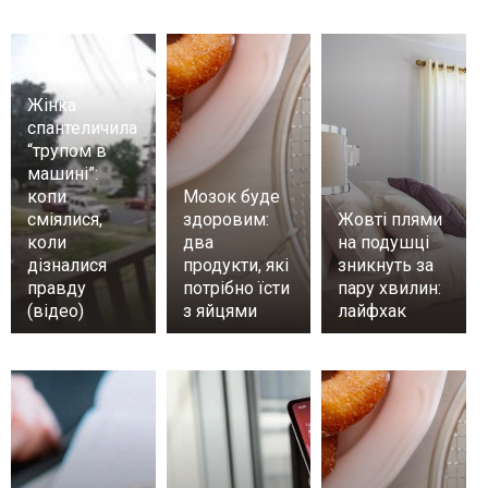
Жінка
спантеличила
“трупом в
машині”:
копи
Мозок буде
сміялися,
здоровим:
Жовті плями
коли
два
на подушці
дізналися
продукти, які
зникнуть за
правду
потрібно їсти
пару хвилин:
(відео)
з яйцями
лайфхак