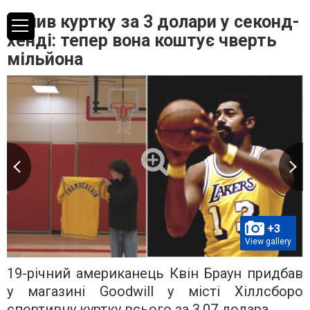
Купив куртку за 3 долари у секонд-
хенді: тепер вона коштує чверть
мільйона
+3
View gallery
19-річний американець Квін Браун придбав
у магазині Goodwill у місті Хіллсборо
спортивну куртку всього за 3,07 долара.