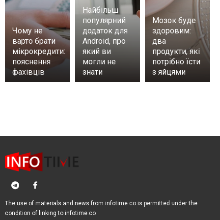
Найбільш
популярний
Мозок буде
Чому не
додаток для
здоровим:
варто брати
Android, про
два
мікрокредити:
який ви
продукти, які
пояснення
могли не
потрібно їсти
фахівців
знати
з яйцями
The use of materials and news from infotime.co is permitted under the
condition of linking to infotime.co