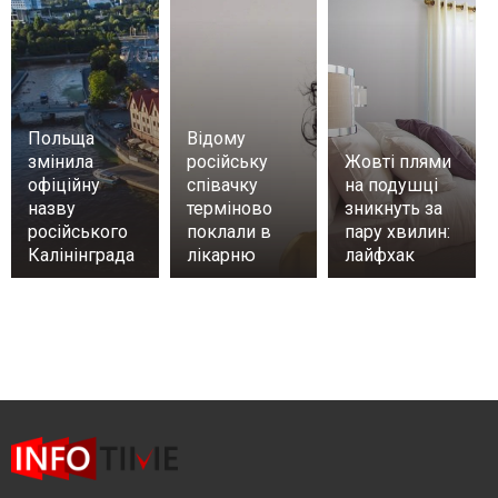
Польща
Відому
змінила
російську
Жовті плями
офіційну
співачку
на подушці
назву
терміново
зникнуть за
російського
поклали в
пару хвилин:
Калінінграда
лікарню
лайфхак