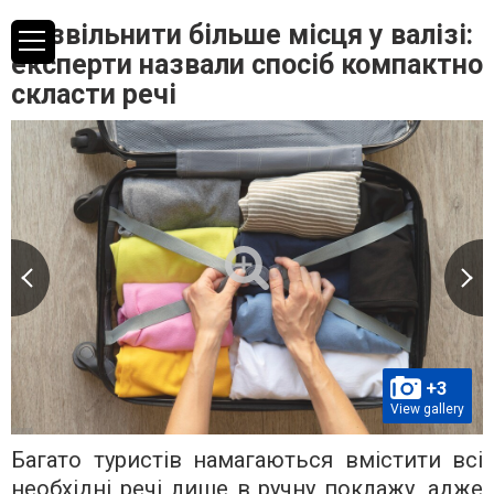
Як звільнити більше місця у валізі:
експерти назвали спосіб компактно
скласти речі
+3
View gallery
Багато туристів намагаються вмістити всі
необхідні речі лише в ручну поклажу, адже