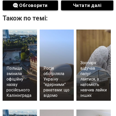
Обговорити
Читати далі
Також по темі:
Зоопарк
Польща
Росія
відучав
змінила
обстріляла
папуг
офіційну
Україну
лаятися, а
назву
“ядерними”
натомість
російського
ракетами: що
навчив лайки
Калінінграда
відомо
інших