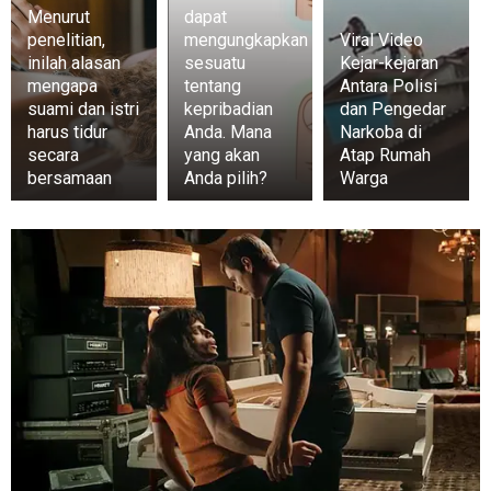
Menurut
dapat
penelitian,
mengungkapkan
Viral Video
inilah alasan
sesuatu
Kejar-kejaran
mengapa
tentang
Antara Polisi
suami dan istri
kepribadian
dan Pengedar
harus tidur
Anda. Mana
Narkoba di
secara
yang akan
Atap Rumah
bersamaan
Anda pilih?
Warga