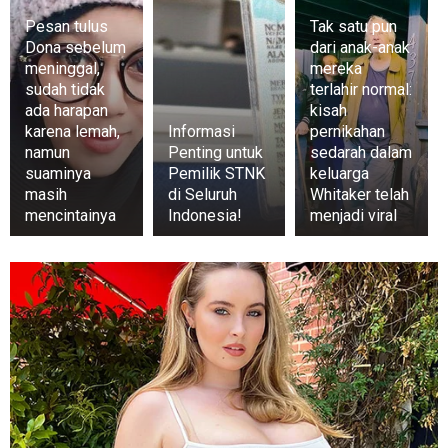
Pesan tulus
Tak satu pun
Dona sebelum
dari anak-anak
meninggal,
mereka
sudah tidak
terlahir normal:
ada harapan
kisah
karena lemah,
Informasi
pernikahan
namun
Penting untuk
sedarah dalam
suaminya
Pemilik STNK
keluarga
masih
di Seluruh
Whitaker telah
mencintainya
Indonesia!
menjadi viral