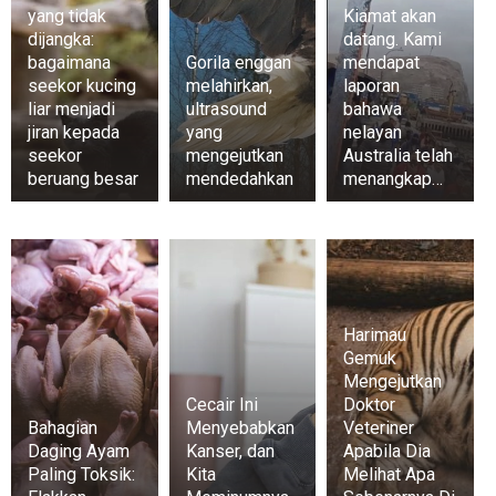
yang tidak
Kiamat akan
dijangka:
datang. Kami
bagaimana
Gorila enggan
mendapat
seekor kucing
melahirkan,
laporan
liar menjadi
ultrasound
bahawa
jiran kepada
yang
nelayan
seekor
mengejutkan
Australia telah
beruang besar
mendedahkan
menangkap…
Harimau
Gemuk
Mengejutkan
Cecair Ini
Doktor
Bahagian
Menyebabkan
Veteriner
Daging Ayam
Kanser, dan
Apabila Dia
Paling Toksik:
Kita
Melihat Apa