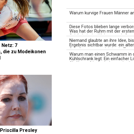
Warum kurvige Frauen Männer a
Diese Fotos blieben lange verbor
Was hat der Ruhm mit der erste
Schönheit der Welt gemacht?
Niemand glaubte an ihre Idee, bi
Ergebnis sichtbar wurde: ein alter
 Netz: 7
Schulbus, verwandelt in ein Tra
s, die zu Modeikonen
Warum man einen Schwamm in 
d
Kühlschrank legt: Ein einfacher L
für länger frische Lebensmittel
Priscilla Presley