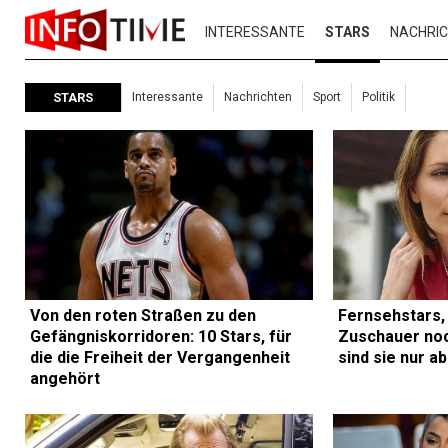
INTERESSANTE
STARS
NACHRI
STARS
Interessante
Nachrichten
Sport
Politik
Von den roten Straßen zu den
Fernsehstars,
Gefängniskorridoren: 10 Stars, für
Zuschauer no
die die Freiheit der Vergangenheit
sind sie nur a
angehört