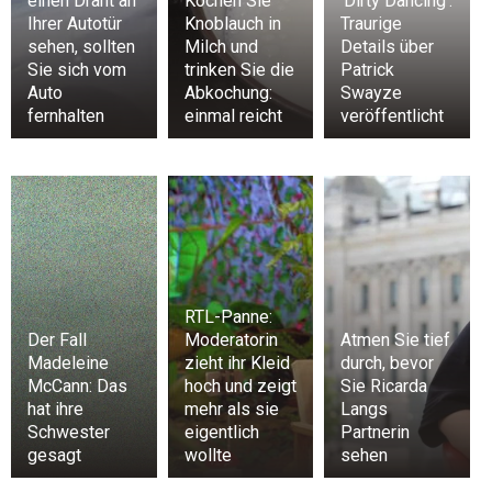
einen Draht an
Kochen Sie
‘Dirty Dancing’:
Ihrer Autotür
Knoblauch in
Traurige
sehen, sollten
Milch und
Details über
Sie sich vom
trinken Sie die
Patrick
Auto
Abkochung:
Swayze
fernhalten
einmal reicht
veröffentlicht
RTL-Panne:
Der Fall
Moderatorin
Atmen Sie tief
Madeleine
zieht ihr Kleid
durch, bevor
McCann: Das
hoch und zeigt
Sie Ricarda
hat ihre
mehr als sie
Langs
Schwester
eigentlich
Partnerin
gesagt
wollte
sehen